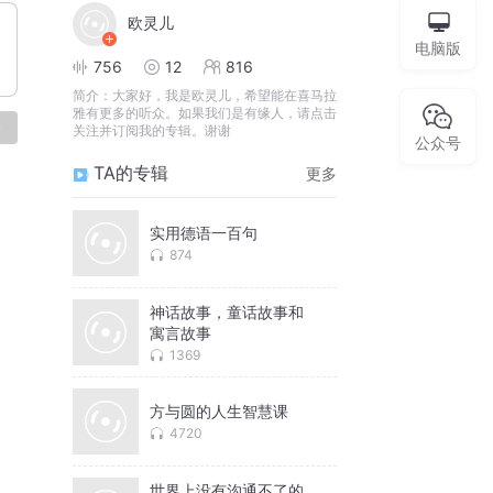
欧灵儿
电脑版
756
12
816
简介：
大家好，我是欧灵儿，希望能在喜马拉
雅有更多的听众。如果我们是有缘人，请点击
论
关注并订阅我的专辑。谢谢
公众号
TA的专辑
更多
实用德语一百句
874
神话故事，童话故事和
寓言故事
1369
方与圆的人生智慧课
4720
世界上没有沟通不了的