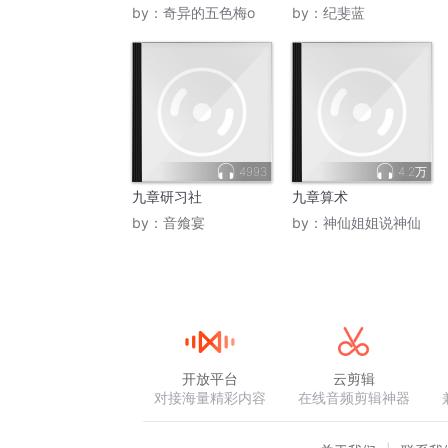
by：
奇异的五色梅o
by：
纪斐蓝
4993
4.2万
九章研习社
九章算术
by：
音飨宴
by：
神仙姐姐说神仙
开放平台
云剪辑
对接海量精彩内容
在线音频剪辑神器