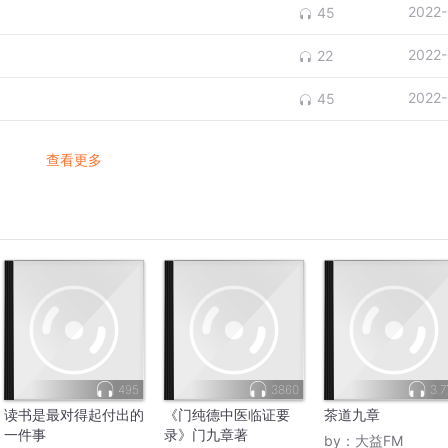
2022-
45
2022-
22
2022-
45
查看更多
495
3860
3.
读书是最对得起付出的
《门纯德中医临证要
茶道九章
一件事
录》门九章著
by：
大益FM