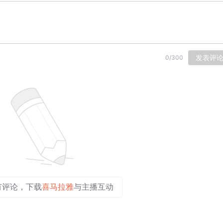
发表评
0
/
300
有评论，下载
喜马拉雅
与主播互动