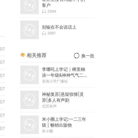
客户
2694
别输在不会说话上
2881
07
相关推荐
换一批
07
李哪吒上学记｜稀里糊
涂一年级&神神气气二年
07
级
东海小学广播站
07
神秘复苏|悬疑惊悚|灵
异|多人有声剧
07
北冥有声
07
米小圈上学记:一二三年
级 | 畅销出版物
07
米小圈