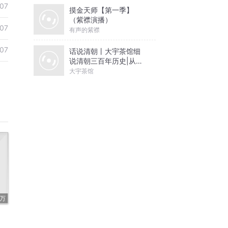
07
摸金天师【第一季】
（紫襟演播）
07
有声的紫襟
07
话说清朝丨大宇茶馆细
说清朝三百年历史|从努
尔哈赤到末代皇帝溥仪|
大宇茶馆
康熙雍正乾隆
7万