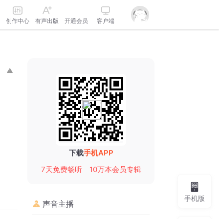
创作中心
有声出版
开通会员
客户端
下载
手机APP
7天免费畅听
10万本会员专辑
手机版
声音主播