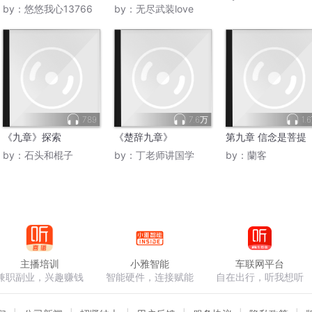
by：
悠悠我心13766
by：
无尽武装love
789
7.6万
1.
《九章》探索
《楚辞九章》
第九章 信念是菩提
by：
石头和棍子
by：
丁老师讲国学
by：
蘭客
主播培训
小雅智能
车联网平台
兼职副业，兴趣赚钱
智能硬件，连接赋能
自在出行，听我想听