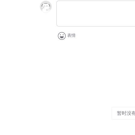
表情
暂时没