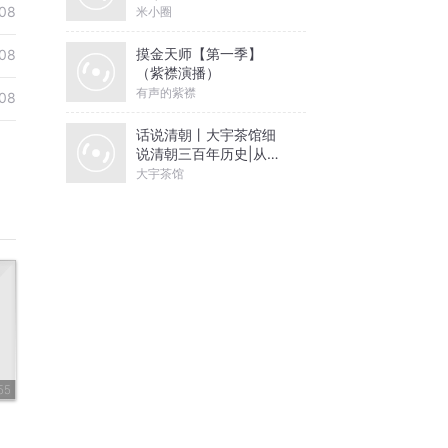
08
米小圈
摸金天师【第一季】
08
（紫襟演播）
有声的紫襟
08
话说清朝丨大宇茶馆细
说清朝三百年历史|从努
尔哈赤到末代皇帝溥仪|
大宇茶馆
康熙雍正乾隆
55