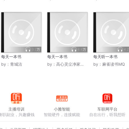
3.2万
6.8万
4.
每天一本书
每天一本书
每天听一本书
by：
青城沽
by：
高心灵尘净家园读书会
by：
麻雀读书MQ
主播培训
小雅智能
车联网平台
兼职副业，兴趣赚钱
智能硬件，连接赋能
自在出行，听我想听