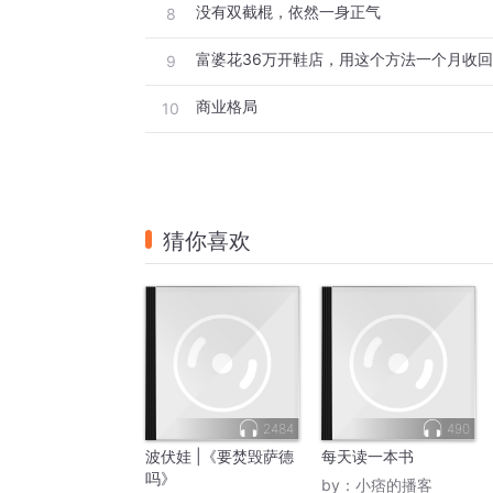
没有双截棍，依然一身正气
8
富婆花36万开鞋店，用这个方法一个月收回
9
商业格局
10
猜你喜欢
2484
490
波伏娃 |《要焚毁萨德
每天读一本书
吗》
by：
小痞的播客