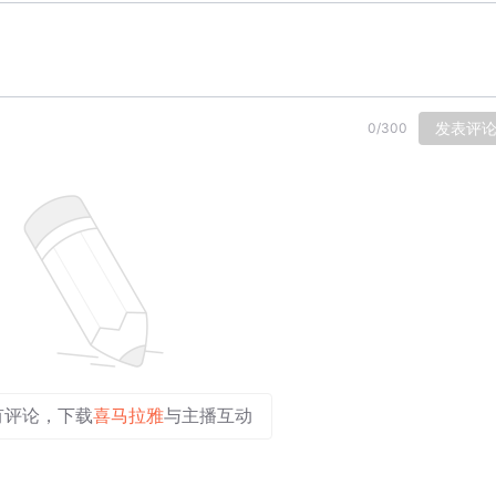
发表评
0
/
300
有评论，下载
喜马拉雅
与主播互动