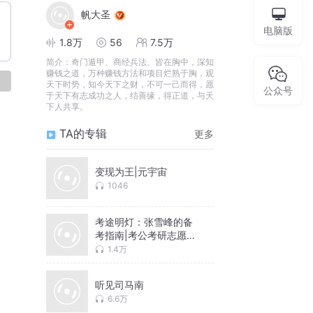
帆大圣
电脑版
1.8万
56
7.5万
简介：
奇门遁甲、商经兵法、皆在胸中，深知
赚钱之道，万种赚钱方法和项目烂熟于胸，观
论
天下时势，知今天下之财，不可一己而得，愿
公众号
于天下有志成功之人，结善缘，得正道，与天
下人共享。
TA的专辑
更多
变现为王|元宇宙
1046
考途明灯：张雪峰的备
考指南|考公考研志愿填
报
1.4万
听见司马南
6.6万