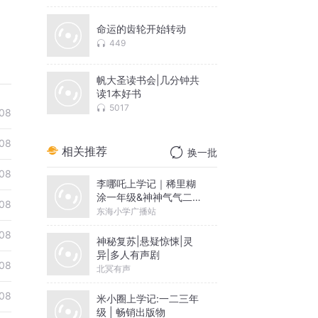
命运的齿轮开始转动
449
帆大圣读书会|几分钟共
读1本好书
5017
08
08
相关推荐
换一批
08
李哪吒上学记｜稀里糊
涂一年级&神神气气二年
08
级
东海小学广播站
08
神秘复苏|悬疑惊悚|灵
异|多人有声剧
08
北冥有声
08
米小圈上学记:一二三年
级 | 畅销出版物