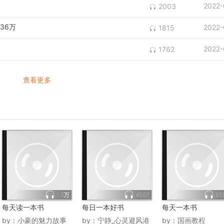
2022-
2003
36万
2022-
1815
2022-
1762
查看更多
1.3万
4507
85
每天读一本书
每日一本好书
每天一本书
by：
小豪的魅力故事
by：
宁静_心灵避风港
by：
国画教程