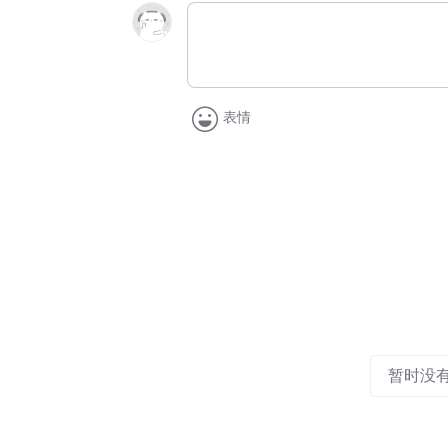
表情
暂时没