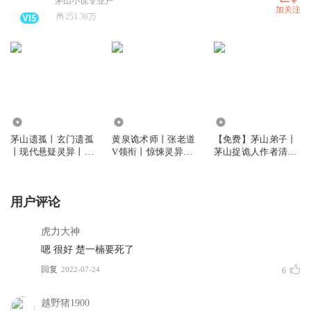
茅山小说专业户
加关注
251.36万
7162.84万
41.47万
59.07万
茅山遗孤丨玄门遗孤
黄泉诡术师丨张老道
【免费】茅山弟子丨
丨现代悬疑灵异丨多
V领衔丨惊悚灵异丨
茅山捉诡人作者清子
人有声剧
恐怖悬疑丨异瞳灵体
携叶少阳归来丨悬疑
丨VIP免费
用户评论
虎力大神
嗯 很好 楚一楠要死了
回复
2022-07-24
6
越野猪1900