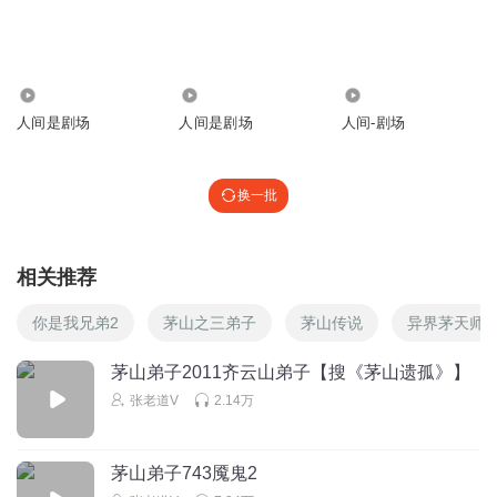
回复
2022-07-30
2
noptfscbg
回复 @
喜马拉雅打发时间
:
阴险小人不是因为女人，是本
性
5830
2098
4.80万
人间是剧场
人间是剧场
人间-剧场
听友468053897
能不能别让这个小小说话
换一批
回复
2023-06-14
3
听友420969729
相关推荐
上一个抢少阳女人的坟头草都两米了
你是我兄弟2
茅山之三弟子
茅山传说
异界茅天师
回复
2023-01-08
3
茅山弟子2011齐云山弟子【搜《茅山遗孤》】
1586664twkj
张老道V
2.14万
这个陈长青和瑞冷玉一样，赶紧死吧
回复
2025-07-21
2
茅山弟子743魇鬼2
2_8u4pz1