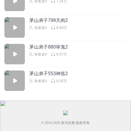
张老道V
7.34万
不要再让小小出来了好不好，说话声音太恶心了
回复
2025-03-27
2
茅山弟子799天肉2
张老道V
6.90万
紫阳讲故事
这个小说的男人基本上没几个是好东西，除了男主身边的那
几个，把个个都写成阴险小人，都修到天师，地仙境界了，
茅山弟子880审鬼2
会那么没脑子吗，个个都看主角不爽，然后来一个一个的送
张老道V
6.57万
人头
回复
2024-05-27
2
茅山弟子553神笛2
张老道V
8.50万
© 2014-
2026
喜马拉雅 版权所有