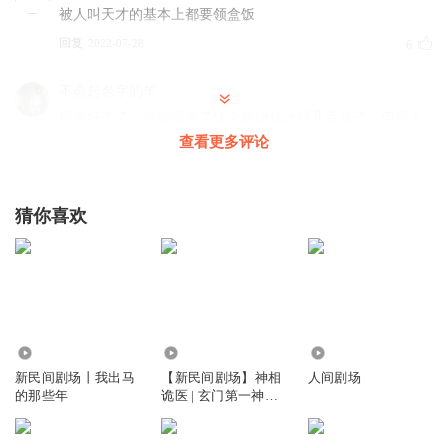
被人叫天才的基本上都要领盒饭
回复
2022-07-28
6
不会起名字的羊
得等好久了，等陈雨杀了这个废物估计得几百章了，但是上
一个和少阳抢女人的坟头草已经不知道多高了
查看更多评论
回复
2023-05-21
4
猜你喜欢
昵称_6aw
支持这个楚一楠娶了程长青，赶紧娶
回复
2023-01-26
4
15884005zvy
回复 @
昵称_6aw
:
确是，一个小人一个圣母，天生一
对。
4376
3.68亿
539
新民间剧场丨我出马
【新民间剧场】神相
人间剧场
的那些年
诡医 | 玄门第一神相|
喜马拉雅打发时间
鬼故事|茅山后裔阴阳
又一个天才因为女人被写成了阴险小人要领盒饭了
先生|恐怖故事