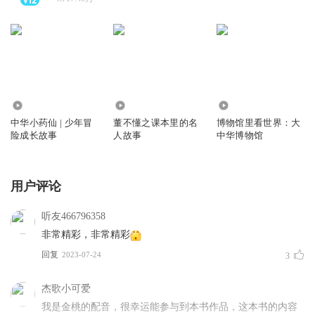
1600
102.73万
7.04万
中华小药仙 | 少年冒
董不懂之课本里的名
博物馆里看世界：大
险成长故事
人故事
中华博物馆
用户评论
听友466796358
非常精彩，非常精彩
回复
2023-07-24
3
杰歌小可爱
我是金桃的配音，很幸运能参与到本书作品，这本书的内容