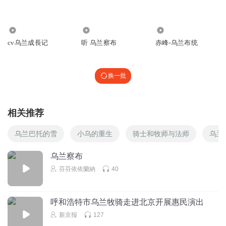
回复
2023-07-30
1
6421
7610
7.11万
听友477904423
cv乌兰成長记
听 乌兰察布
赤峰-乌兰布统
这个故事很好👍👍👍👍👍
回复
2023-07-20
1
换一批
听友481996474
🍙🍸🍻🍺☕🍵🍶🍢🍣🍦🍰🍧🍱🍲🍳🍡🍟🍞🍓🍔🍘🍎🍝🍊🍜🍉
相关推荐
🍛🍆🍚🍅有谁要买吗？
回复
2024-01-21
0
乌兰巴托的雪
小乌的重生
骑士和牧师与法师
乌兰
听友481996474
回复 @
听友481996474
:
是5元一个的，觉得贵可以
乌兰察布
给2~3元，嘻嘻😃😃
芬芬依依蘭納
40
黑与白xx
呼和浩特市乌兰牧骑走进北京开展惠民演出
完美收官，感谢主播们的辛勤演绎
新京报
127
回复
2023-07-10
0