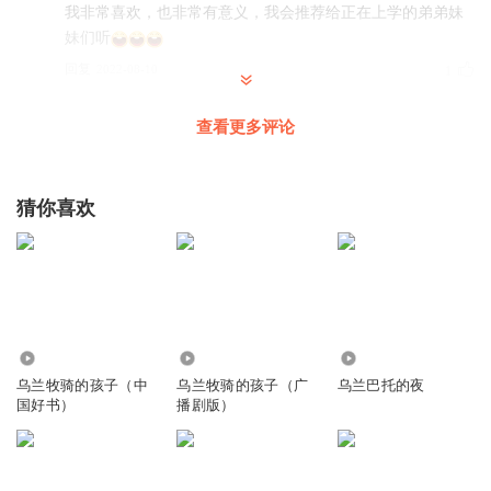
我非常喜欢，也非常有意义，我会推荐给正在上学的弟弟妹
妹们听
回复
2022-08-10
1
杰歌小可爱
查看更多评论
结束了，好舍不得呀
回复
2022-08-10
1
猜你喜欢
听友493624377
非常好听
回复
2023-12-09
1
听友489141890
1.89万
139.81万
1609
太好听了~
乌兰牧骑的孩子（中
乌兰牧骑的孩子（广
乌兰巴托的夜
国好书）
播剧版）
回复
2023-10-31
1
听友477904423
这个故事是真的很不错