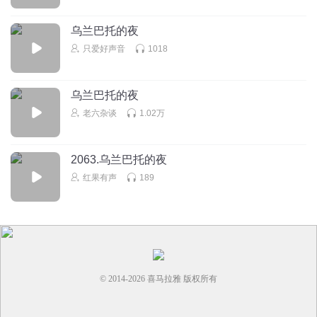
紫气东来_7nn
乌兰巴托的夜
哎
只爱好声音
1018
回复
2023-07-20
0
乌兰巴托的夜
老六杂谈
1.02万
2063.乌兰巴托的夜
红果有声
189
© 2014-
2026
喜马拉雅 版权所有