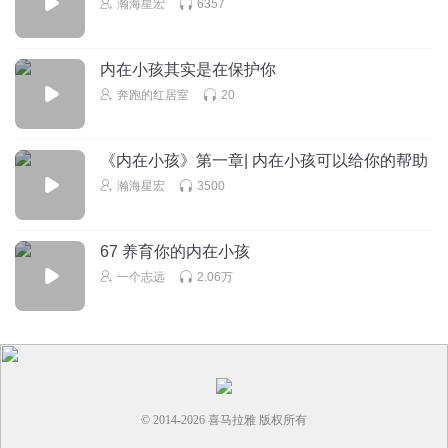
四翩章
回复 @
听友344088789
:
抱抱你
瀚海星宏
6357
听友289544350
内在小孩其实是在保护你
被别人教育大道理的或者被否定的时候，一边愤怒，一边谴
奔跑的红居室
20
责会感觉自己不够好，自我攻击，激发不良情绪
回复
2023-02-17
2
《内在小孩》第一章| 内在小孩可以给你的帮助
瀚海星宏
3500
Sunny_卓
被人无视，不被回应，不被重视，被欺骗，被冷落，还有遭
遇不公平对待，就会激发我的不良情绪。
67 养育你的内在小孩
回复
2022-09-23
2
一个志远
2.06万
15843445855tkf
创伤怎么补救
回复
2023-04-30
1
zn37avsa8utr25gmfxey
© 2014-
2026
喜马拉雅 版权所有
，