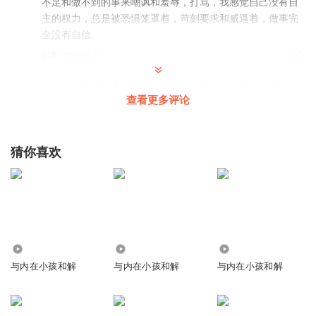
不足和做不到的事来嘲讽和羞辱，打骂，我感觉自己没有自
主的权力，总是被恐惧笼罩着，苛刻要求和威逼着，做事完
全没有自信
回复
2022-09-13
5
一个志远
回复 @
星平888
:
童年的伤痕无法挽回，好在这一切都可
查看更多评论
以补救
恋元气桃Lucy
猜你喜欢
童年一直在讨好父母，做最听话的乖乖女，小时候就听父母
常说把我送给谁谁谁…要么就跟有几个男孩子的家庭交换，
恐惧害怕伴随着长大。 疼大的，爱小的，沉默寡言，自卑，
不懂拒绝，伴随了四十年
回复
2023-06-09
4
2.44万
1979
2805
一个志远
回复 @
恋元气桃Lucy
:
很多孩子都是这么长大的，可以听
与内在小孩和解
与内在小孩和解
与内在小孩和解
听《被讨厌的勇气》《习惯逃避》