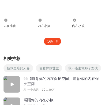
Big_Rick
和别人提要求和表达自己的情绪和感受的时候下意识默认他
人是横眉冷目不通人情的，是愤怒、不耐烦的，从而把自己
也搞成了一个没有感情的机器，自己都不认识自己了，即使
676
4742
744
他人对我毕恭毕敬我也自动屏蔽了他人的友善。潜意识里只
内在小孩
内在小孩
内在小孩
有他人对我暴躁、愤怒、不耐烦才是默认正常的！
回复
2024-10-24
3
换一批
一个志远
回复 @
Big_Rick
:
你好呀，谢谢支持。我们有个小读书
群，欢迎加入哦，可以加我的私人微信zy18997813958，也可以帮
志远投月票，点赞转发。新书《本巴》《这就是人性》，欢迎收听
相关推荐
呀A
拯救黑暗的人界
请爱护救世主
我不该去救那个女孩
听友344088789
95【哺育你的内在保护空间】哺育你的内在保
别人欺负我，我就知道哭，当时什么话也说不出来，等他们
护空间
走后，我才反应过来，我应该怎么反击他
一个志远
1.49万
回复
2022-08-17
4
照顾你的内在小孩