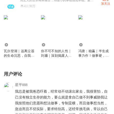
用宏大的世界稀释痛苦，用微小的事物感知幸福。重磅新书刘墉《我不是教你诈》，《一行禅师:正念三部曲》，冯唐《稳赢》，欢迎订阅！每周一本书，和百万书友一起好好读书，好好生活。
加关注
411.90万
338.99万
6124
2.22万
瓦尔登湖｜远离尘嚣
你不可不知的人性｜
冯唐：稳赢｜半生成
的生命沉思，自我修
刘墉｜深刻揭露人性
事力作！做事硬，做
行的心灵圣经｜董宇
丑恶，但也展现人性
人稳，步步能赢
辉、清华大学校长邱
本善的光辉
勇推荐｜十九世纪经
用户评论
典名著
星平888
我总是被我爸恐吓着，经常动不动滚出家去，我很害怕，自
己没有独立生存的能力，要么就是拿自己做不到事威胁我让
我按照他们意愿和想法做事，专制蛮横，而且做事想当然，
急迫而且不切实际，要求特别高，还经常挑毛病，常以自己