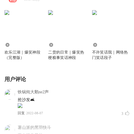
2.79亿
131.99万
146.72万
欢乐江湖｜爆笑神段
二货的日常｜爆笑热
不许笑话我｜网络热
（完整版）
梗糗事笑话神段
门笑话段子
用户评论
铁锅炖大鹅ne2声
抢沙发🛋️
回复
2022-08-07
3
薯山派的黑羽快斗