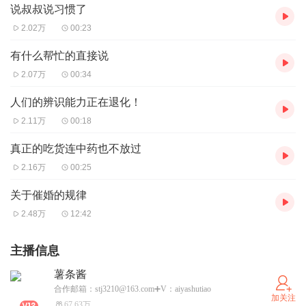
说叔叔说习惯了
2.02万
00:23
有什么帮忙的直接说
2.07万
00:34
人们的辨识能力正在退化！
2.11万
00:18
真正的吃货连中药也不放过
2.16万
00:25
关于催婚的规律
2.48万
12:42
主播信息
薯条酱
合作邮箱：stj3210@163.com➕V：aiyashutiao
加关注
67.63万