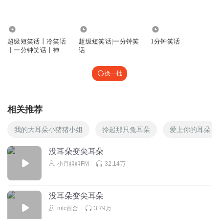
😁😁😁😁😁😁😁😁😁😁
回复
2022-09-03
0
84.04万
10.33万
69.89万
郑南琴
超级短笑话丨冷笑话
超级短笑话|一分钟笑
1分钟笑话
丨一分钟笑话丨神回
话
不会嘎嘎嘎嘎嘎
复丨与花播讲
回复
2022-09-03
0
换一批
郑南琴
拉
相关推荐
回复
2022-09-03
0
我的大耳朵小猪猪小姐
拎起那只兔耳朵
爱上你的耳朵
小芙拖鞋
没耳朵变尖耳朵
呜呜呜(＞＜)
小月姐姐FM
32.14万
回复
2022-08-09
0
没耳朵变尖耳朵
mfc百合
3.79万