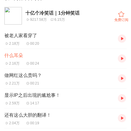
十亿个冷笑话｜1分钟笑话
9217.58万
6.15万
免费订阅
被老人家看穿了
2.18万
00:20
什么耳朵
2.16万
00:24
做网红这么贵吗？
2.21万
00:21
显示IP之后出现的尴尬事！
2.59万
14:17
还有这么大胆的翻译！
2.04万
00:19