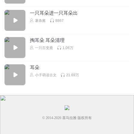
一只耳朵进一只耳朵出
薯条酱
8867
掏耳朵 耳朵清理
一只百变鹿
1.06万
耳朵
小子萌读古文
21.69万
© 2014-
2026
喜马拉雅 版权所有