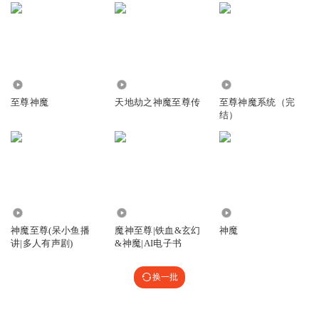
2353
2.80万
1.43万
至尊神魔
天地劫之神魔至尊传
至尊神魔系统（完
结）
362.91万
1.39万
80.30万
神魔至尊(呆小鱼播
魔神至尊|铁血&玄幻
神魔
讲|多人有声剧)
&神魔|AI电子书
换一批