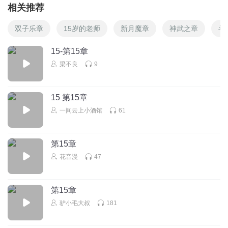
相关推荐
双子乐章
15岁的老师
新月魔章
神武之章
斗
15-第15章
梁不良
9
15 第15章
一间云上小酒馆
61
第15章
花音漫
47
第15章
驴小毛大叔
181