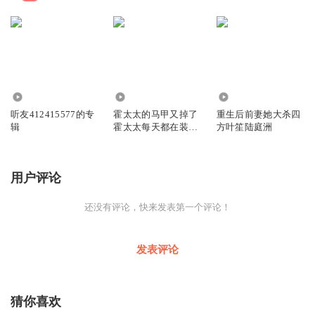
1062
2564
101
听友412415577的专
霍太太的马甲又掉了
重生后前妻她大杀四
辑
霍太太每天都在装柔
方叶笙陆庭洲
弱叶北笙霍时庭
用户评论
还没有评论，快来发表第一个评论！
发表评论
猜你喜欢