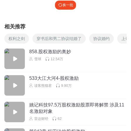
换一批
相关推荐
权利之剑
穿书后和男二协议结婚了
协议婚约
上帝
858.股权激励的奥妙
雪球
12.54万
533大江大河4-股权激励
读客熊猫君
9.90万
姚记科技97.5万股权激励股票即将解禁 涉及11
名激励对象
雷达财经
62