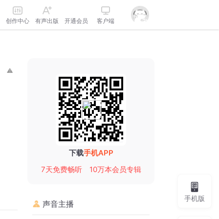
创作中心
有声出版
开通会员
客户端
下载
手机APP
7天免费畅听
10万本会员专辑
手机版
声音主播