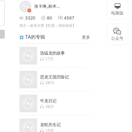
洛卡琳_标本大帝
电脑版
3320
80
4567
简介：
标本大帝【巨雷：讲价砍价】
论
TA的专辑
更多
公众号
迅猛龙的故事
1.7万
恐龙王国历险记
3813
牛龙日记
1823
龙蛇共生记
1316