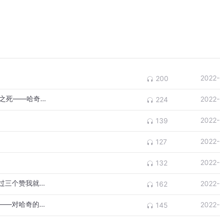
2022-
200
第14集：海底火山爆发｜得救的族群｜沧龙之死——哈奇成了英雄
2022-
224
2022-
139
2022-
127
2022-
132
下期精彩继续（想听下集请给本节目点赞超过三个赞我就更新下集）
2022-
162
第11集：被逼迫的哈奇｜沧龙比武即将开始——对哈奇的巨大挑战
2022-
145