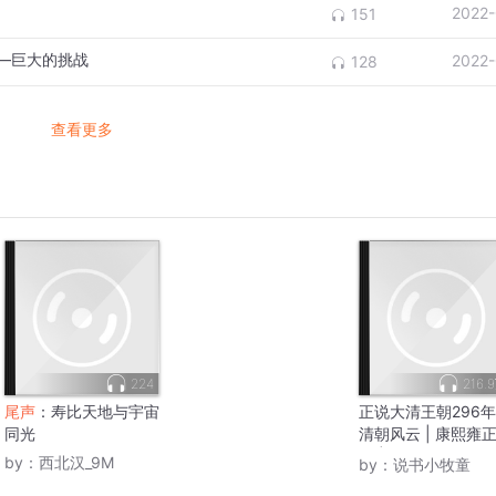
2022-
151
—巨大的挑战
2022-
128
查看更多
224
216.
尾声
：寿比天地与宇宙
正说大清王朝296年 
同光
清朝风云 | 康熙雍
隆 | 全面了解封建
by：
西北汉_9M
by：
说书小牧童
的
尾声