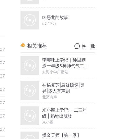
凶恶龙的故事
1.7万
相关推荐
换一批
07
李哪吒上学记｜稀里糊
07
涂一年级&神神气气二年
级
东海小学广播站
07
神秘复苏|悬疑惊悚|灵
07
异|多人有声剧
北冥有声
07
米小圈上学记:一二三年
级 | 畅销出版物
07
米小圈
07
摸金天师【第一季】