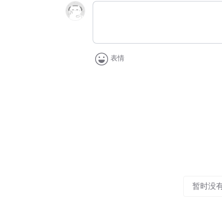
表情
暂时没