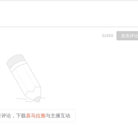
发表评
0
/
300
有评论，下载
喜马拉雅
与主播互动