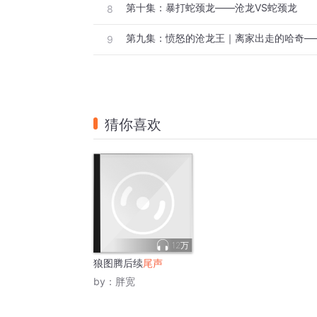
第十集：暴打蛇颈龙——沧龙VS蛇颈龙
8
第九集：愤怒的沧龙王｜离家出走的哈奇—
9
猜你喜欢
12万
狼图腾后续
尾声
by：
胖宽