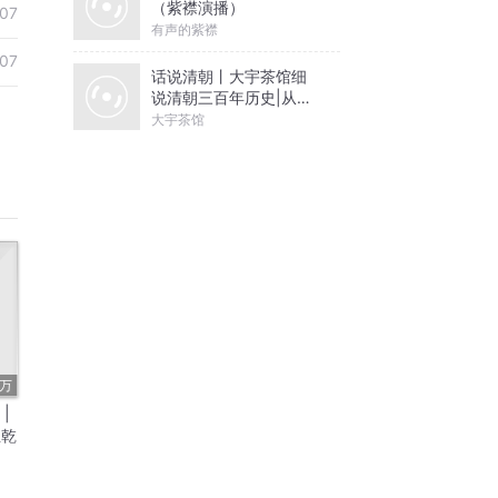
（紫襟演播）
07
有声的紫襟
07
话说清朝丨大宇茶馆细
说清朝三百年历史|从努
尔哈赤到末代皇帝溥仪|
大宇茶馆
康熙雍正乾隆
9万
|
正乾
王朝