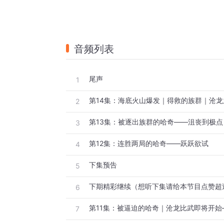
音频列表
尾声
1
2
第13集：被逐出族群的哈奇——沮丧到极点
3
第12集：连胜两局的哈奇——跃跃欲试
4
下集预告
5
6
7