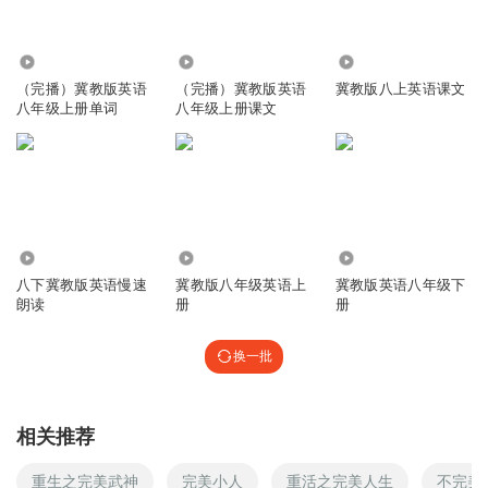
7.94万
2.65万
7503
（完播）冀教版英语
（完播）冀教版英语
冀教版八上英语课文
八年级上册单词
八年级上册课文
2.60万
33.47万
46.15万
八下冀教版英语慢速
冀教版八年级英语上
冀教版英语八年级下
朗读
册
册
换一批
相关推荐
重生之完美武神
完美小人
重活之完美人生
不完美