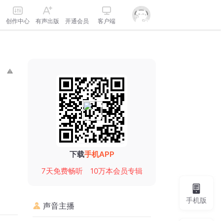
创作中心
有声出版
开通会员
客户端
下载
手机APP
7天免费畅听
10万本会员专辑
手机版
声音主播