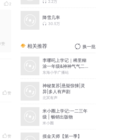
2.2万
2
降雪几率
30.5万
赞
相关推荐
换一批
李哪吒上学记｜稀里糊
涂一年级&神神气气二年
级
东海小学广播站
神秘复苏|悬疑惊悚|灵
异|多人有声剧
赞
北冥有声
米小圈上学记:一二三年
级 | 畅销出版物
米小圈
摸金天师【第一季】
赞