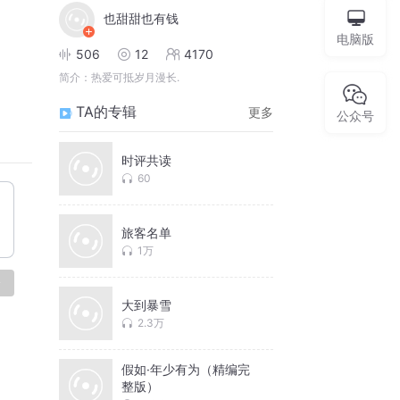
也甜甜也有钱
电脑版
506
12
4170
简介：
热爱可抵岁月漫长.
TA的专辑
更多
公众号
时评共读
60
旅客名单
1万
论
大到暴雪
2.3万
假如·年少有为（精编完
整版）