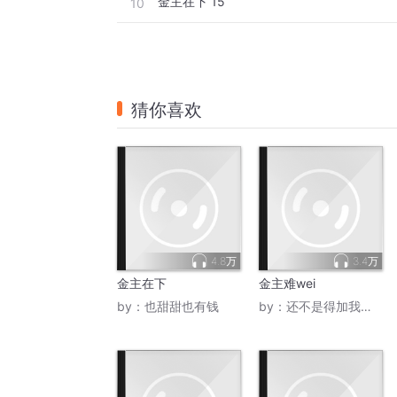
金主在下 15
10
猜你喜欢
4.8万
3.4万
金主在下
金主难wei
by：
也甜甜也有钱
by：
还不是得加我嘿嘿