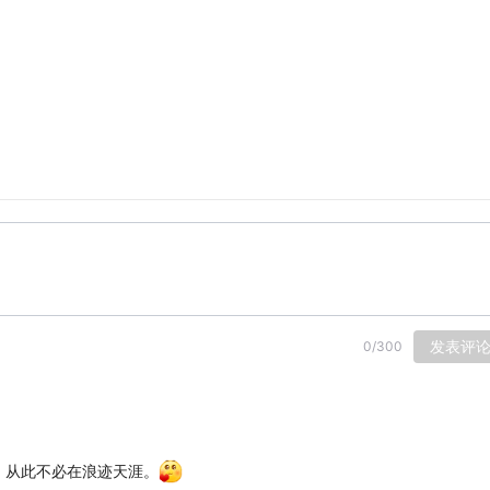
发表评
0
/
300
，从此不必在浪迹天涯。