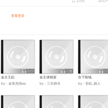
2022-
3705
查看更多
8419
12万
1.
金主王妃
金主请独宠
在下陈钱
by：
金鱼泡泡aa
by：
三生静水
by：
彩虹_丽人