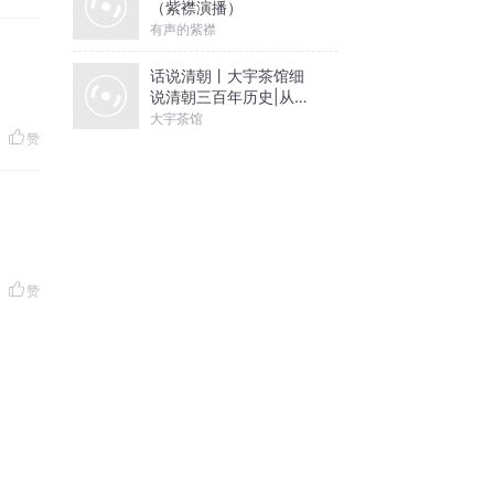
（紫襟演播）
有声的紫襟
话说清朝丨大宇茶馆细
说清朝三百年历史|从努
尔哈赤到末代皇帝溥仪|
大宇茶馆
康熙雍正乾隆
赞
赞