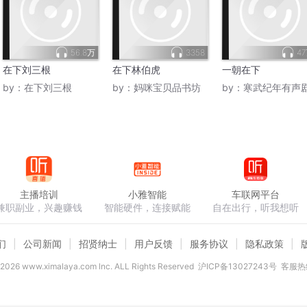
56.8万
3358
4
在下刘三根
在下林伯虎
一朝在下
by：
在下刘三根
by：
妈咪宝贝品书坊
by：
寒武纪年有声
主播培训
小雅智能
车联网平台
兼职副业，兴趣赚钱
智能硬件，连接赋能
自在出行，听我想听
们
公司新闻
招贤纳士
用户反馈
服务协议
隐私政策
2026
www.ximalaya.com lnc. ALL Rights Reserved
沪ICP备13027243号
客服热线