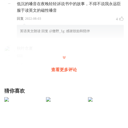
低沉的嗓音在夜晚轻轻诉说书中的故事，不得不说我永远臣
Sits and smiles on the night.
服于读英文的磁性嗓音
坐着对夜晚微笑。
回复
2022-08-03
4
英语美文朗读
回复 @
撒野_1g
:
感谢鼓励和陪伴
秋叶念夏
Farewell, green fields and happy groves,
666
回复
再见，绿色的田野，欢腾的小树林，
2024-04-05
1
查看更多评论
沉迷语言
来了来了，听着睡觉，孟叔晚安💤
猜你喜欢
回复
2022-08-04
1
Where flocks have took delight,
开朗的Mc网友
hi
在那里羊群多么开心；
回复
2022-08-08
1