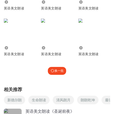
8395
9567
604
巴啦啦io
英语美文朗读
英语美文朗读
英语美文朗读
这声音吓人🤧
回复
2022-08-04
1
Where lambs have nibbled, silent moves
英语美文朗读
回复 @
巴啦啦io
:
吓人？
让我怎么理解好呢
在那里小羊把青草啃，
1.29万
3.50万
8513
晨晖亦灿灿
英语美文朗读
英语美文朗读
英语美文朗读
学习学习
回复
2022-08-01
0
换一批
The feet of angels bright;
书声暖阳
天使的脚步如此轻盈；
回复
2022-08-02
相关推荐
0
新德尔朗
生命朗读
清风朗月
朗朗乾坤
最强
长江_467
英语美文朗读《圣诞前夜》