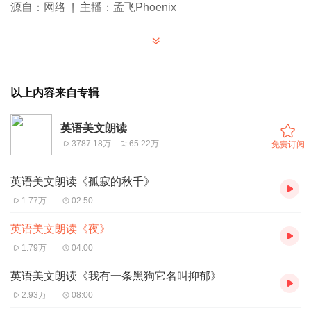
源自：网络 | 主播：孟飞Phoenix
The sun descending in the West,
太阳沉落在西方，
以上内容来自专辑
英语美文朗读
3787.18万
65.22万
免费订阅
英语美文朗读《孤寂的秋千》
The evening star does shine;
1.77万
02:50
晚星的光芒四射，
英语美文朗读《夜》
1.79万
04:00
英语美文朗读《我有一条黑狗它名叫抑郁》
2.93万
08:00