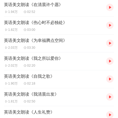
The birds are silent in their nest,
英语美文朗读《在清晨许个愿》
鸟儿在巢里无声响，
1.94万
02:52
英语美文朗读《伤心时不必独处》
1.82万
03:00
英语美文朗读《为幸福腾点空间》
2.03万
03:30
And I must seek for mine.
英语美文朗读《我之所以爱你》
我也要寻觅我的巢，
2.02万
02:20
英语美文朗读《自我之歌》
1.90万
02:18
英语美文朗读《我清晨出发》
The moon, like a flower
1.81万
02:50
月亮像一朵花，
英语美文朗读《人生礼赞》