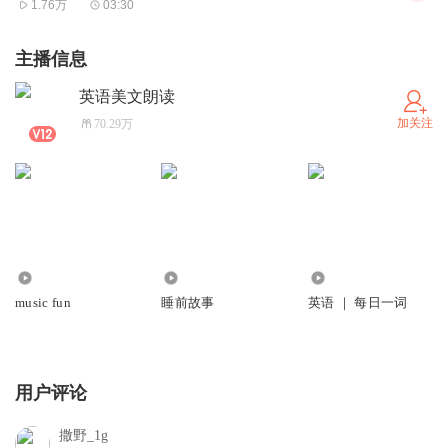
1.76万
03:30
主播信息
英语美文朗读
In heaven's high bower,
加关注
70.29万
在天庭中高挂；
3696
2862
0
With silent delight,
music fun
睡前故事
英语 ｜ 每日一词
沉默的愉快逍遥，
用户评论
撒野_1g