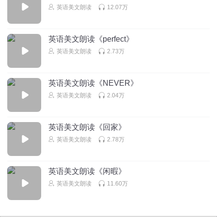
回复
2022-08-03
0
英语美文朗读
12.07万
Unseen, they pour blessing,
他们暗中洒下祝福，
英语美文朗读《perfect》
英语美文朗读
2.73万
英语美文朗读《NEVER》
英语美文朗读
2.04万
And joy without ceasing,
不停地给予欢欣鼓舞，
英语美文朗读《回家》
英语美文朗读
2.78万
英语美文朗读《闲暇》
On each bud and blossom,
英语美文朗读
11.60万
给每一朵花每一颗蓓蕾，