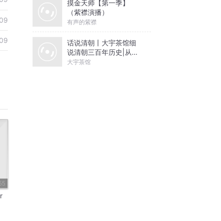
摸金天师【第一季】
（紫襟演播）
09
有声的紫襟
09
话说清朝丨大宇茶馆细
说清朝三百年历史|从努
尔哈赤到末代皇帝溥仪|
大宇茶馆
康熙雍正乾隆
55
r