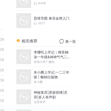
4448
思维导图 泰语金牌入门
5577
09
相关推荐
换一批
09
李哪吒上学记｜稀里糊
涂一年级&神神气气二年
09
级
东海小学广播站
09
米小圈上学记:一二三年
级 | 畅销出版物
09
米小圈
09
神秘复苏|悬疑惊悚|灵
异|多人有声剧
09
北冥有声
09