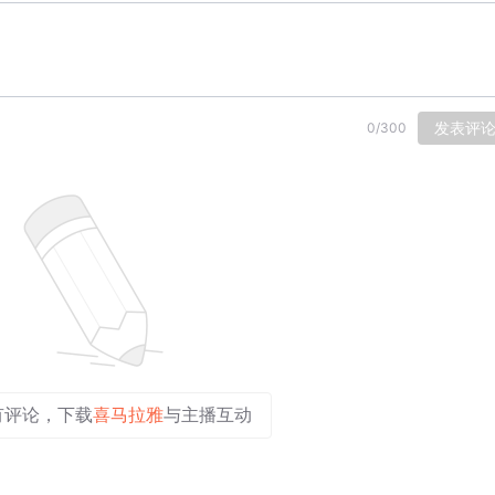
发表评
0
/
300
有评论，下载
喜马拉雅
与主播互动