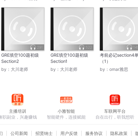
291
522
14
GRE填空100题初级
GRE填空100题初级
考前必记section4
Section2
Section1
（1）
by：
大川老师
by：
大川老师
by：
omar雅思
主播培训
小雅智能
车联网平台
兼职副业，兴趣赚钱
智能硬件，连接赋能
自在出行，听我想听
们
公司新闻
招贤纳士
用户反馈
服务协议
隐私政策