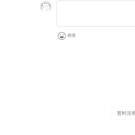
表情
暂时没