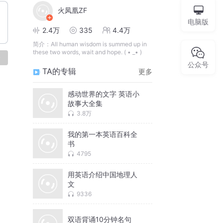
火凤凰ZF
电脑版
2.4万
335
4.4万
简介：
All human wisdom is summed up in
these two words, wait and hope. ( • _• )
论
公众号
TA的专辑
更多
感动世界的文字 英语小
故事大全集
3.8万
我的第一本英语百科全
书
4795
用英语介绍中国地理人
文
9336
双语背诵10分钟名句