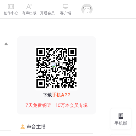
创作中心
有声出版
开通会员
客户端
下载
手机APP
7天免费畅听
10万本会员专辑
手机版
声音主播