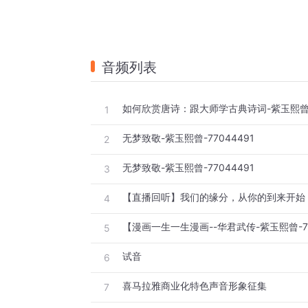
音频列表
1
无梦致敬-紫玉熙曾-77044491
2
无梦致敬-紫玉熙曾-77044491
3
【直播回听】我们的缘分，从你的到来开始
4
【漫画一生一生漫画--华君武传-紫玉熙曾-77
5
试音
6
喜马拉雅商业化特色声音形象征集
7