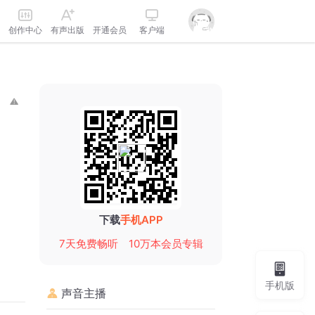
创作中心
有声出版
开通会员
客户端
下载
手机APP
7天免费畅听
10万本会员专辑
手机版
声音主播