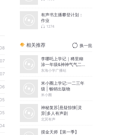
有声书主播攀登计划：
作业
1274
相关推荐
换一批
08
李哪吒上学记｜稀里糊
07
涂一年级&神神气气二年
级
东海小学广播站
07
米小圈上学记:一二三年
06
级 | 畅销出版物
米小圈
05
神秘复苏|悬疑惊悚|灵
05
异|多人有声剧
北冥有声
04
摸金天师【第一季】