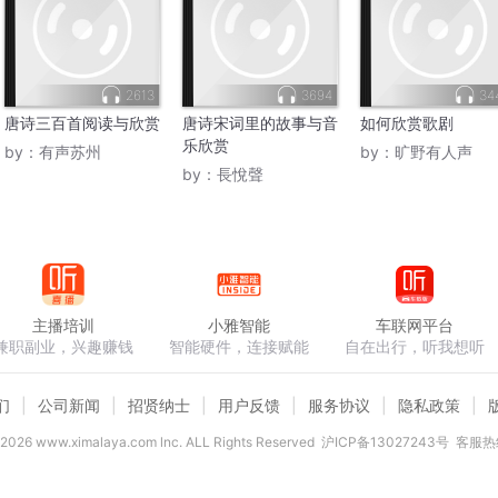
2613
3694
34
唐诗三百首阅读与欣赏
唐诗宋词里的故事与音
如何欣赏歌剧
乐欣赏
by：
有声苏州
by：
旷野有人声
by：
長悅聲
主播培训
小雅智能
车联网平台
兼职副业，兴趣赚钱
智能硬件，连接赋能
自在出行，听我想听
们
公司新闻
招贤纳士
用户反馈
服务协议
隐私政策
2026
www.ximalaya.com lnc. ALL Rights Reserved
沪ICP备13027243号
客服热线