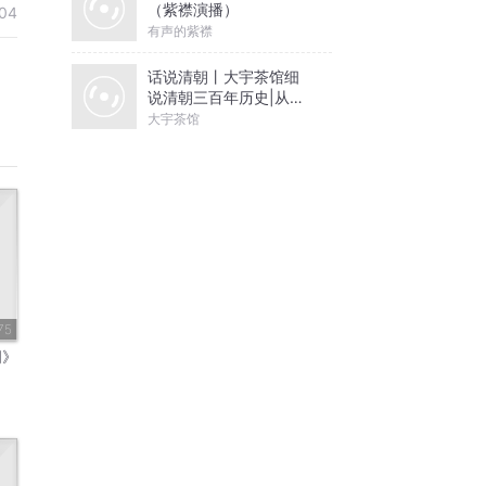
（紫襟演播）
04
有声的紫襟
话说清朝丨大宇茶馆细
说清朝三百年历史|从努
尔哈赤到末代皇帝溥仪|
大宇茶馆
康熙雍正乾隆
75
词》