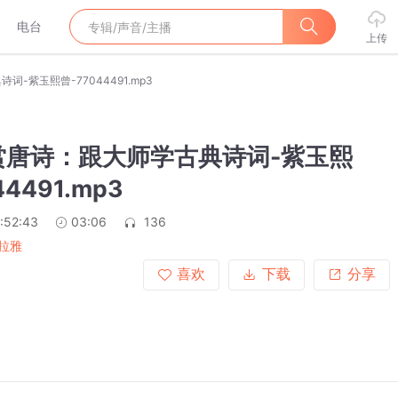
电台
上传
-紫玉熙曾-77044491.mp3
赏唐诗：跟大师学古典诗词-紫玉熙
44491.mp3
:52:43
03:06
136
拉雅
喜欢
下载
分享