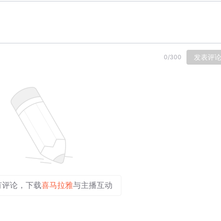
发表评
0
/
300
有评论，下载
喜马拉雅
与主播互动