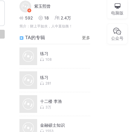
紫玉熙曾
电脑版
592
18
2.4万
简介：
财上平如水，人中直似衡！
论
TA的专辑
更多
公众号
练习
108
练习
281
十二楼 李渔
3万
金融硕士知识
1553