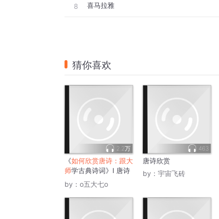
喜马拉雅
8
猜你喜欢
2.2万
463
《
如何欣赏唐诗：跟大
唐诗欣赏
师
学古典诗词》I 唐诗
by：
宇宙飞砖
深度鉴赏
by：
o五大七o