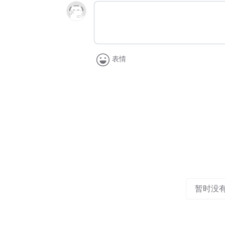
表情
暂时没