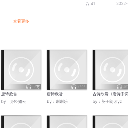
2022-
41
查看更多
1.8万
4706
45
唐诗欣赏
唐诗欣赏
古诗欣赏《唐诗宋
by：
身轻如云
by：
唰唰乐
by：
英子朗读yz