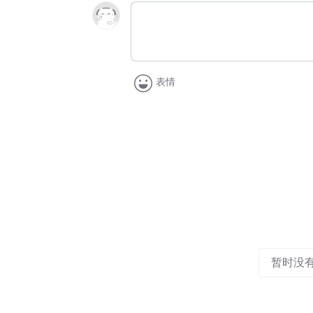
表情
暂时没