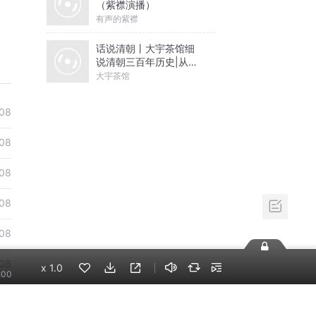
（紫襟演播）
有声的紫襟
话说清朝丨大宇茶馆细
说清朝三百年历史|从努
尔哈赤到末代皇帝溥仪|
大宇茶馆
康熙雍正乾隆
08
08
08
08
08
08
x
1.0
:00
08