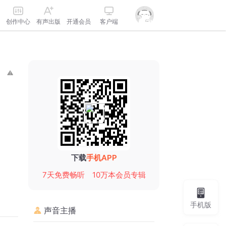
创作中心
有声出版
开通会员
客户端
下载
手机APP
7天免费畅听
10万本会员专辑
手机版
声音主播