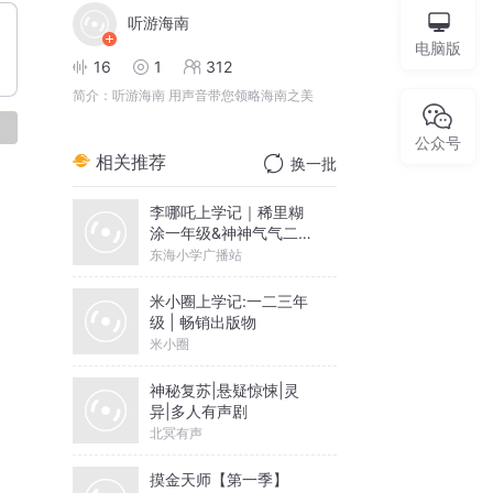
听游海南
电脑版
16
1
312
简介：
听游海南 用声音带您领略海南之美
论
公众号
相关推荐
换一批
李哪吒上学记｜稀里糊
涂一年级&神神气气二年
级
东海小学广播站
米小圈上学记:一二三年
级 | 畅销出版物
米小圈
神秘复苏|悬疑惊悚|灵
异|多人有声剧
北冥有声
摸金天师【第一季】