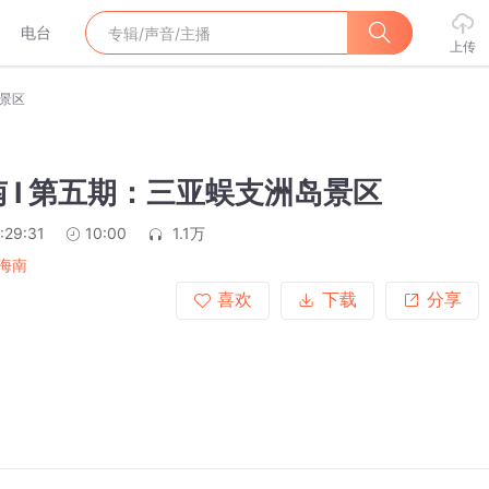
电台
上传
岛景区
 I 第五期：三亚蜈支洲岛景区
:29:31
10:00
1.1万
海南
喜欢
下载
分享