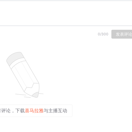
发表评
0
/
300
有评论，下载
喜马拉雅
与主播互动