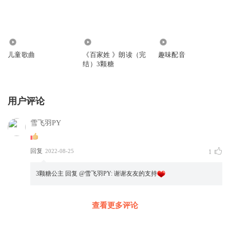
789
5069
3
儿童歌曲
《百家姓 》朗读（完
趣味配音
结）3颗糖
用户评论
雪飞羽PY
回复
2022-08-25
1
3颗糖公主
回复 @
雪飞羽PY
:
谢谢友友的支持
查看更多评论