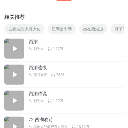
相关推荐
去看湖的少男少女
江湖是个湖
她在西湖边
月子湖
西湖
剌为为
1.17万
西湖遗恨
那月有声
7828
西湖传说
剌为为
1.20万
72 西湖赛诗
植物大战僵尸官方频道
18.74万