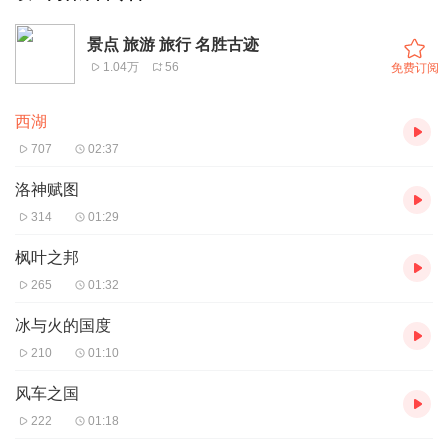
景点 旅游 旅行 名胜古迹
1.04万
56
免费订阅
西湖
707
02:37
洛神赋图
314
01:29
枫叶之邦
265
01:32
冰与火的国度
210
01:10
风车之国
222
01:18