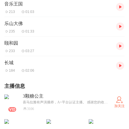
音乐王国
213
01:03
乐山大佛
235
01:33
颐和园
233
03:27
长城
184
02:06
主播信息
3颗糖公主
喜马拉雅有声演播师，A+平台认证主播。 感谢您的收听！ 感恩支持和鼓励！欢迎订阅，评论，留言，点赞！
加关注
3106