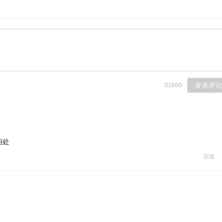
发表评
0
/
300
相处
回复