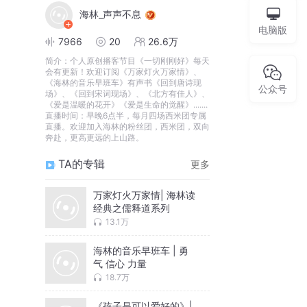
海林_声声不息
电脑版
7966
20
26.6万
简介：
个人原创播客节目《一切刚刚好》每天
会有更新！欢迎订阅《万家灯火万家情》、
《海林的音乐早班车》有声书《回到唐诗现
公众号
场》、《回到宋词现场》、《北方有佳人》、
《爱是温暖的花开》《爱是生命的觉醒》.......
直播时间：早晚6点半，每月四场西米团专属
直播。欢迎加入海林的粉丝团，西米团，双向
奔赴，更高更远的上山路。
TA的专辑
更多
万家灯火万家情| 海林读
经典之儒释道系列
13.1万
海林的音乐早班车 | 勇
气 信心 力量
18.7万
《孩子是可以爱好的》|