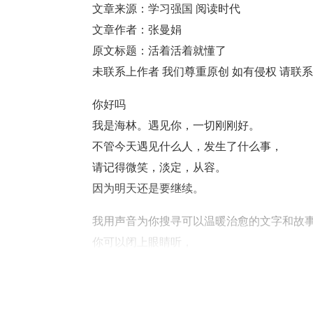
文章来源：学习强国 阅读时代
文章作者：张曼娟
原文标题：活着活着就懂了
未联系上作者 我们尊重原创 如有侵权 请联系
你好吗
我是海林。遇见你，一切刚刚好。
不管今天遇见什么人，发生了什么事，
请记得微笑，淡定，从容。
因为明天还是要继续。
我用声音为你搜寻可以温暖治愈的文字和故
你可以闭上眼睛听，
也可以进我的直播间来交流互动。
陪伴是最长情的告白，
早六点，晚七点半，