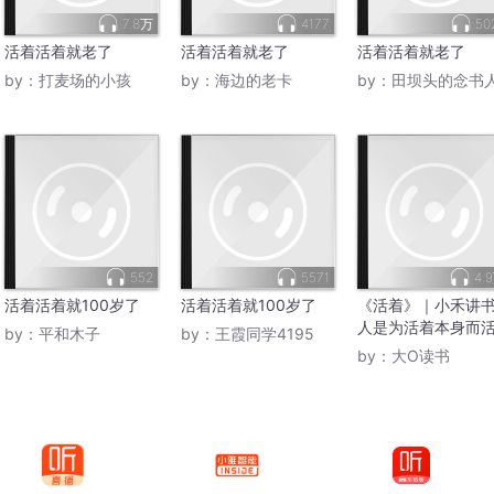
7.8万
4177
50
活着活着就老了
活着活着就老了
活着活着就老了
by：
打麦场的小孩
by：
海边的老卡
by：
田坝头的念书
552
5571
4.
活着活着就100岁了
活着活着就100岁了
《活着》｜小禾讲
人是为活着本身而
by：
平和木子
by：
王霞同学4195
by：
大O读书