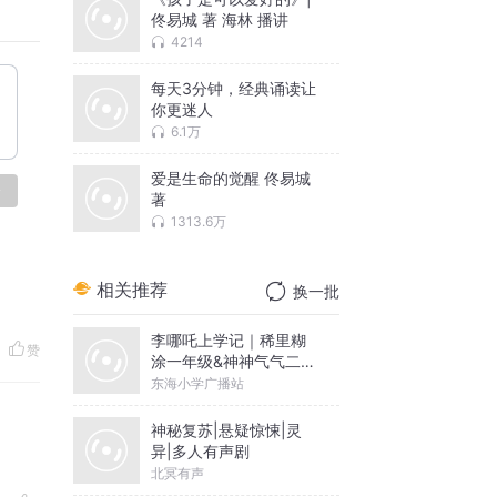
佟易城 著 海林 播讲
4214
每天3分钟，经典诵读让
你更迷人
6.1万
爱是生命的觉醒 佟易城
论
著
1313.6万
相关推荐
换一批
李哪吒上学记｜稀里糊
赞
涂一年级&神神气气二年
级
东海小学广播站
神秘复苏|悬疑惊悚|灵
异|多人有声剧
北冥有声