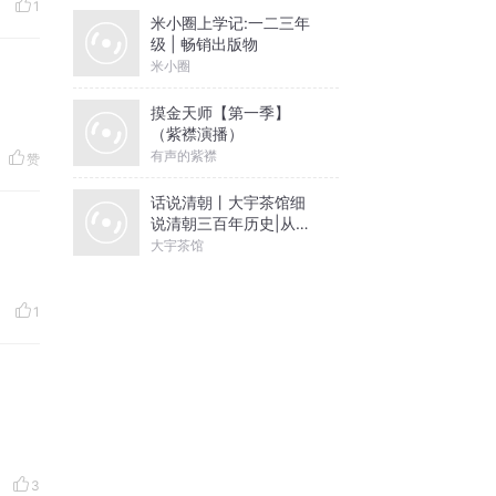
1
米小圈上学记:一二三年
级 | 畅销出版物
米小圈
摸金天师【第一季】
（紫襟演播）
有声的紫襟
赞
话说清朝丨大宇茶馆细
说清朝三百年历史|从努
尔哈赤到末代皇帝溥仪|
大宇茶馆
康熙雍正乾隆
1
3