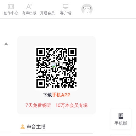
创作中心
有声出版
开通会员
客户端
下载
手机APP
7天免费畅听
10万本会员专辑
手机版
声音主播