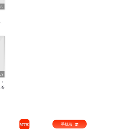
20
人
9万
书：
活着
手机端