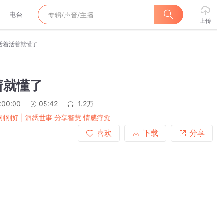
电台
上传
活着活着就懂了
着就懂了
:00:00
05:42
1.2万
刚刚好 | 洞悉世事 分享智慧 情感疗愈
喜欢
下载
分享