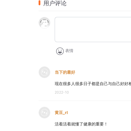
用户评论
在海林的直播间你会遇见许多有趣的灵魂。
分享传播有力量的文字，
亲近感受真善美的观点态度。
表情
当下的最好
现在很多人很多日子都是自己与自己好好
2022-10
黄豆_rI
活着活着就懂了健康的重要！