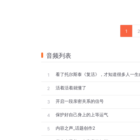
1
2
音频列表
看了托尔斯泰《复活》，才知道很多人一生
1
活着活着就懂了
2
开启一段亲密关系的信号
3
保护好自己身上的上等运气
4
内容之声_话题创作2
5