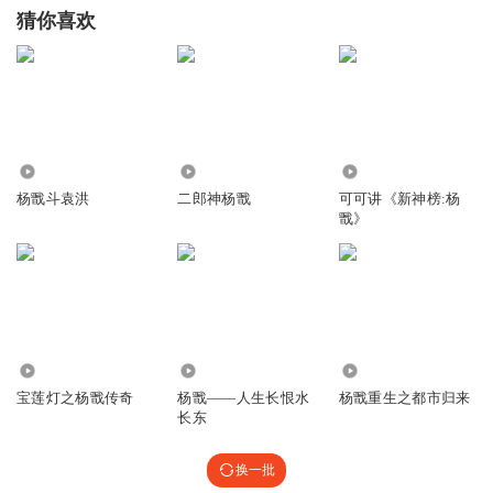
猜你喜欢
660
1993
1366
杨戬斗袁洪
二郎神杨戬
可可讲《新神榜:杨
戬》
4.93万
3138
7.81万
宝莲灯之杨戬传奇
杨戬——人生长恨水
杨戬重生之都市归来
长东
换一批