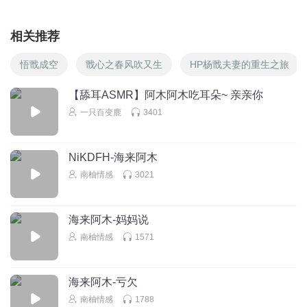
相关推荐
悟戬成空
戬心之春风吹又生
HP杨戬夫妻的重生之旅
【舔耳ASMR】阿木阿木吃耳朵~ 亲亲你
一只百变鹿
3401
NiKDFH-海来阿木
南柚情感
3021
海来阿木-妈妈说
南柚情感
1571
海来阿木-亏欠
南柚情感
1788