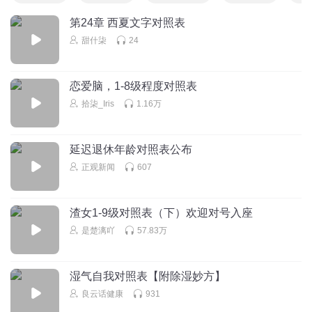
第24章 西夏文字对照表
甜什柒
24
恋爱脑，1-8级程度对照表
拾柒_Iris
1.16万
延迟退休年龄对照表公布
正观新闻
607
渣女1-9级对照表（下）欢迎对号入座
是楚漓吖
57.83万
湿气自我对照表【附除湿妙方】
良云话健康
931