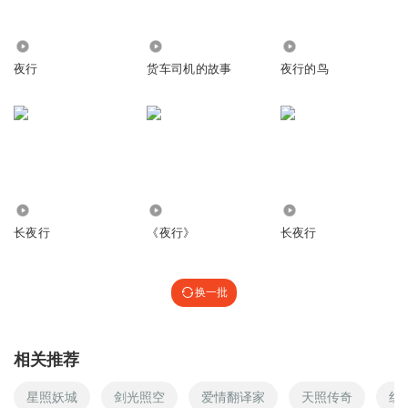
4076
1400
4853
夜行
货车司机的故事
夜行的鸟
1308
725
1.26万
长夜行
《夜行》
长夜行
换一批
相关推荐
星照妖城
剑光照空
爱情翻译家
天照传奇
红