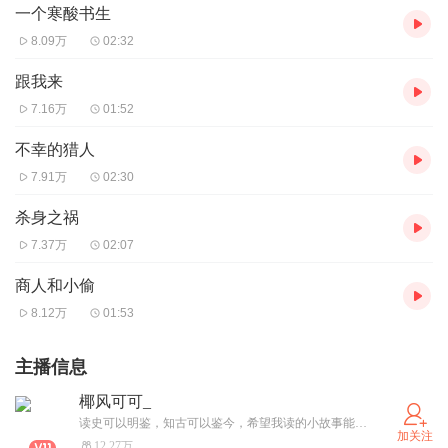
一个寒酸书生
8.09万
02:32
跟我来
7.16万
01:52
不幸的猎人
7.91万
02:30
杀身之祸
7.37万
02:07
商人和小偷
8.12万
01:53
主播信息
椰风可可_
读史可以明鉴，知古可以鉴今，希望我读的小故事能传达出正能量，引起大家的一些共鸣。
加关注
12.27万