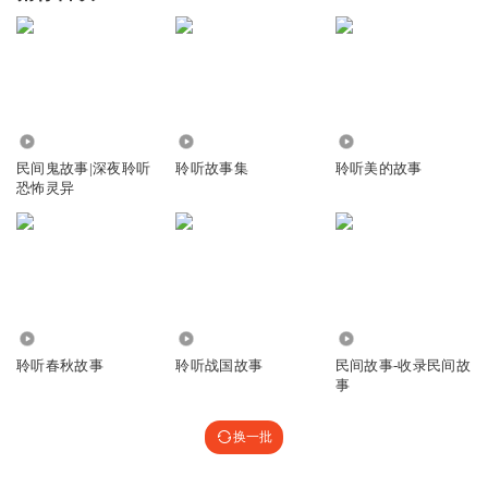
546.50万
1225
2208
民间鬼故事|深夜聆听
聆听故事集
聆听美的故事
恐怖灵异
1.12万
2.13万
114.65万
聆听春秋故事
聆听战国故事
民间故事-收录民间故
事
换一批