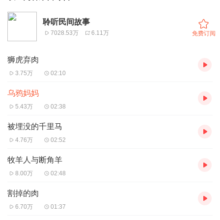
聆听民间故事
7028.53万
6.11万
免费订阅
狮虎弃肉
3.75万
02:10
乌鸦妈妈
5.43万
02:38
被埋没的千里马
4.76万
02:52
牧羊人与断角羊
8.00万
02:48
割掉的肉
6.70万
01:37