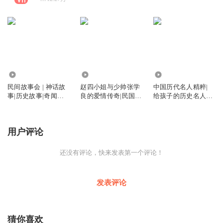
17.15万
99.35万
849.89万
民间故事会 | 神话故
赵四小姐与少帅张学
中国历代名人精粹|
事|历史故事|奇闻怪
良的爱情传奇|民国传
给孩子的历史名人故
谈
奇女子人物传记
事
用户评论
还没有评论，快来发表第一个评论！
发表评论
猜你喜欢