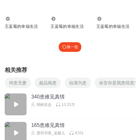
85655244205052556985245095412868512658212486966836个
看的此消息的人。我猜你刚刚肯定没有读这个数字，甚至没
有注意到里面的小数点。哈，你肯定又回去看了，可是我根
264.66万
5.39万
381.78万
本没有放小数点，回去看的请都赞一个！谁也不要抵赖！抵
王蓝莓的幸福生活
王蓝莓的幸福生活
王蓝莓的幸福生活
赖的人祝你胖二百斤！我猜你现在肯定在默默地复制
回复
2022-10-08
57
换一批
听友323687517
回复 @
半颗小苹果
:
哎呀，我真谢谢你啊
相关推荐
樊瑾澄
能骗一个赞吗？
何患无妻
超品病患
仙满为患
余安你是我患得患失
回复
2022-08-21
38
340患难见真情
萌蚂音盒
13.25万
超级无敌宇宙第一少女
回复 @
樊瑾澄
:
当然能啦！可是我不想点，
可以吧
165患难见真情
墨羽书香_蓝蝶儿
8701
幽默静步名