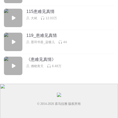
然而
115患难见真情
回复
2022-08-18
36
大斌
12.03万
冰馨蓝
回复 @
幽默静步名
:
开朗帝国
119_患难见真情
1391052lcjh
墨羽书香_蓝蝶儿
44
你们会不会觉得王蓝莓长大就长这样？
《患难见真情》
回复
2022-08-21
25
拂晓青天
8.48万
丨树莓丨
回复 @
1391052lcjh
:
别忘了王蓝莓脸上有痣
做个小困包
我互粉，点个关注
© 2014-
2026
喜马拉雅 版权所有
回复
2022-08-17
23
听友281456567
回复 @
做个小困包
:
小学生一个