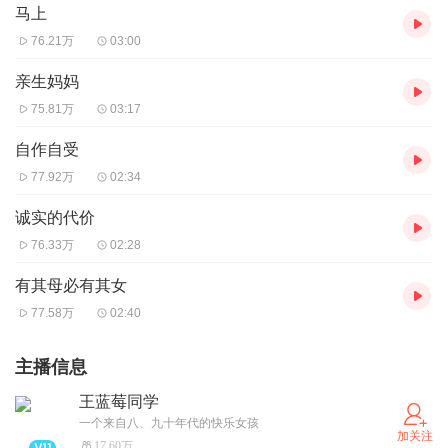
马上
76.21万
03:00
亲生妈妈
75.81万
03:17
自作自受
77.92万
02:34
诚实的代价
76.33万
02:28
有其母必有其女
77.58万
02:40
主播信息
王蓝莓同学
一个来自八、九十年代的快乐女孩
加关注
17.60万