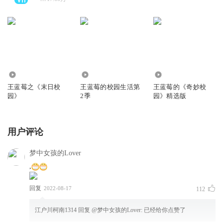
4.02万
880
72.23万
王蓝莓之《末日校
王蓝莓的校园生活第
王蓝莓的《奇妙校
园》
2季
园》精选版
用户评论
梦中女孩的Lover
,
回复
2022-08-17
112
江户川柯南1314
回复 @
梦中女孩的Lover
:
已经给你点赞了