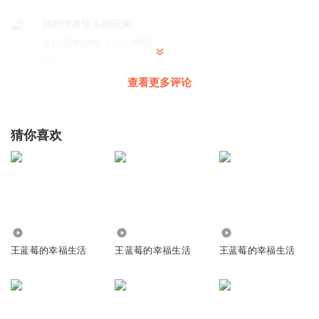
我的世界快乐的玩家
谁比我来的晚？点个赞呗
回复
2022-08-16
76
查看更多评论
我的世界快乐的玩家
回复 @
我的世界快乐的玩家
:
我不
猜你喜欢
听友415856154
十个赞👍🏻发原图
回复
2022-08-18
61
一古比古开火车
回复 @
听友415856154
:
真是一个守信的楼主
5073
190.78万
37.21万
王蓝莓的幸福生活
王蓝莓的幸福生活
王蓝莓的幸福生活
半颗小苹果
恭喜，你是第
99999999999999123456789998776554321580052436676864656