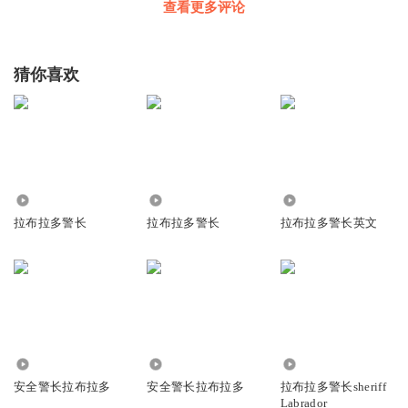
查看更多评论
听友403120832
回复 @
考试稳过滴
:
太花了，我眼睛都看见了！
猜你喜欢
又见花儿开
我，我感觉这个故事读的很有感情。
回复
2023-06-08
5
海宾爱书
回复 @
又见花儿开
:
199
43.99万
2.00万
1.99万
拉布拉多警长
拉布拉多警长
拉布拉多警长英文
听友449132582
根本包干活吧不管怎么喝喝九
回复
2023-03-18
5
忆锦年兮
48.26万
49.21万
1.04万
安全警长拉布拉多
安全警长拉布拉多
拉布拉多警长sheriff
Labrador