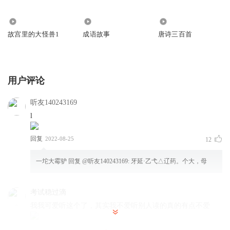
98
150
2083
故宫里的大怪兽1
成语故事
唐诗三百首
用户评论
听友140243169
l
回复
2022-08-25
12
一坨大霉驴
回复 @
听友140243169
:
牙延·乙弋△辽药。个大，母
考试稳过滴
我我可爱听这个了，其实我不爱听别人读的真的有点不爱
回复
2023-01-16
9