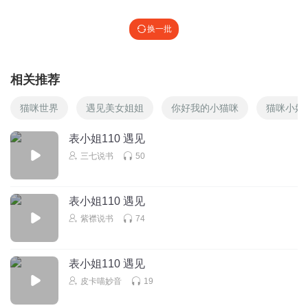
回复
2022-12-20
5
换一批
听友280028938
回复 @
忆锦年兮
:
讲自反听好听的
相关推荐
乐宝爱龟龟
哦😊
猫咪世界
遇见美女姐姐
你好我的小猫咪
猫咪小姐
回复
2022-10-08
5
表小姐110 遇见
三七说书
50
刘敏1234567
难听死
表小姐110 遇见
回复
2022-08-22
5
紫襟说书
74
刘敏1234567
回复 @
刘敏1234567
:
难听死了
表小姐110 遇见
顺琪自冉
皮卡喵妙音
19
我不听了！