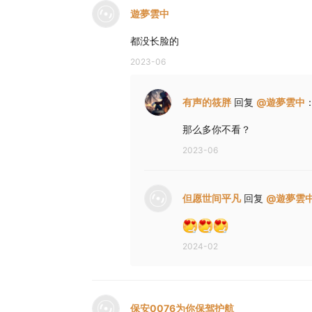
遊夢雲中
都没长脸的
2023-06
有声的筱胖
回复
@
遊夢雲中
那么多你不看？
2023-06
但愿世间平凡
回复
@
遊夢雲
2024-02
保安0076为你保驾护航