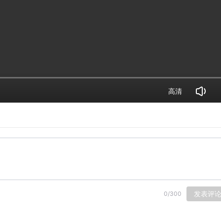
高清
发表评
0
/
300