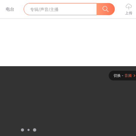
电台
上传
切换 -
音频