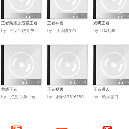
8244
1173
54
王者荣耀之最强王者
王者神婿
戏听王者
by：
牛大宝的骨灰级粉丝
by：
江酒陆夜白
by：
DJ阿星
661.3万
13.6万
19
荣耀王者
王者视频
王者猎人
by：
打赏可续ming
by：
村轩83616189
by：
晚风星河