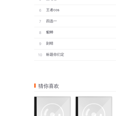
王者cos
6
四选一
7
貂蝉
8
刻晴
9
标题你们定
10
猜你喜欢