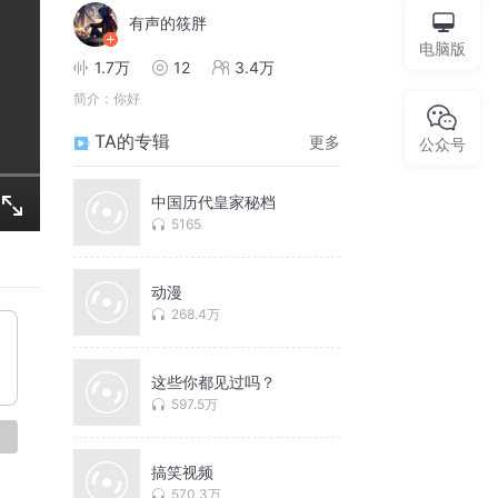
有声的筱胖
电脑版
1.7万
12
3.4万
简介：
你好
TA的专辑
更多
公众号
中国历代皇家秘档
5165
动漫
268.4万
这些你都见过吗？
597.5万
论
搞笑视频
570.3万