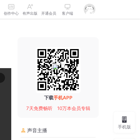
创作中心
有声出版
开通会员
客户端
下载
手机APP
7天免费畅听
10万本会员专辑
手机版
声音主播