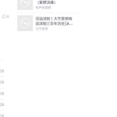
（紫襟演播）
有声的紫襟
赞
话说清朝丨大宇茶馆细
说清朝三百年历史|从努
尔哈赤到末代皇帝溥仪|
大宇茶馆
康熙雍正乾隆
08
08
08
08
08