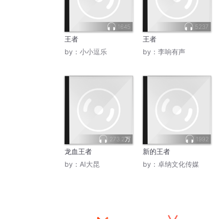
1645
5237
王者
王者
by：
小小逗乐
by：
李响有声
273.2万
1992
龙血王者
新的王者
by：
AI大昆
by：
卓纳文化传媒