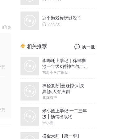
这个游戏你玩过没？
777.7万
赞
相关推荐
换一批
李哪吒上学记｜稀里糊
涂一年级&神神气气二年
赞
级
东海小学广播站
神秘复苏|悬疑惊悚|灵
异|多人有声剧
北冥有声
赞
米小圈上学记:一二三年
级 | 畅销出版物
米小圈
摸金天师【第一季】