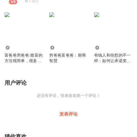
1.28万
1.81万
1.84万
3.88万
富爸爸穷爸爸:致富的
穷爸爸富爸爸：财商
有钱人和你想的不一
方法很简单，很多人
智慧
样：如何让承诺变成
却在苦苦挣扎
行动
用户评论
还没有评论，快来发表第一个评论！
发表评论
猜你喜欢