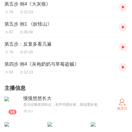
第五步 例4《大灰狼》
79
21:23
第五步 例1 《妖怪山》
87
06:30
第五步：反复多看几遍
76
07:20
第四步 例4《灰袍奶奶与草莓盗贼》
93
12:13
主播信息
慢慢悠悠长大
喜马拉雅资深听众，有声书爱好者，朗读爱好者。
加关注
963