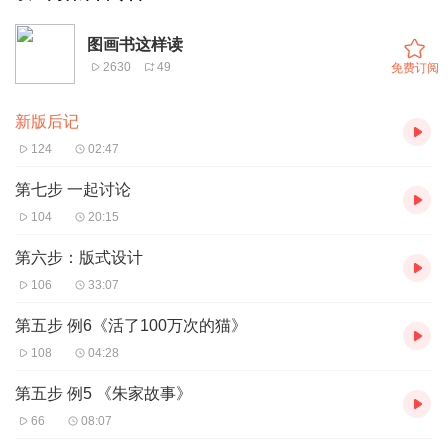
图画书这样读
2630
49
免费订阅
新版后记
124
02:47
第七步 一起讨论
104
20:15
第六步：版式设计
106
33:07
第五步 例6《活了100万次的猫》
108
04:28
第五步 例5 《朱家故事》
66
08:07