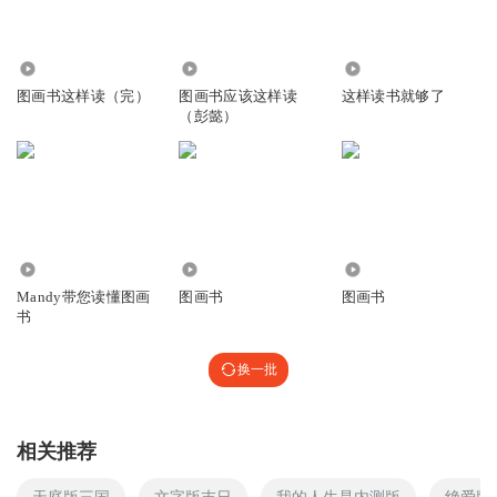
1344
3956
5.88万
图画书这样读（完）
图画书应该这样读
这样读书就够了
（彭懿）
3831
968
5.75万
Mandy带您读懂图画
图画书
图画书
书
换一批
相关推荐
天庭版三国
文字版末日
我的人生是内测版
绝爱版