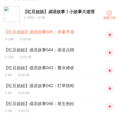
【红豆姐姐】成语故事丨小故事大道理
2653
38
免费订阅
【红豆姐姐】成语故事045：举案齐眉
206
03:45
【红豆姐姐】成语故事044：画龙点睛
103
02:28
【红豆姐姐】成语故事043：覆水难收
82
02:36
【红豆姐姐】成语故事042：打草惊蛇
82
01:50
【红豆姐姐】成语故事046：尾生抱柱
56
01:51