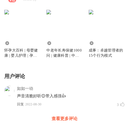
318
373
1148
怀孕大百科 | 母婴健
中老年长寿保健1000
成事：卓越管理者的
康 | 婴儿护理 | 孕产
问 | 健康科普 | 中老
15个行为模式
知识 | 科学备孕 | 分
年健康 | 抗衰老 | 延
娩准备 | 孕妈必听
年益寿 | 养生方法
用户评论
如如一动
声音清脆好听😊带入感强👍
回复
2022-08-30
3
查看更多评论