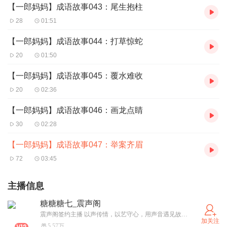
【一郎妈妈】成语故事043：尾生抱柱
28
01:51
【一郎妈妈】成语故事044：打草惊蛇
20
01:50
【一郎妈妈】成语故事045：覆水难收
20
02:36
【一郎妈妈】成语故事046：画龙点睛
30
02:28
【一郎妈妈】成语故事047：举案齐眉
72
03:45
主播信息
糖糖糖七_震声阁
震声阁签约主播 以声传情，以艺守心，用声音遇见故事！ 招男女cv，后期，对轨，画本等
加关注
5.57万