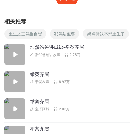
相关推荐
重生之宝妈当自强
我妈是至尊
妈妈呀我不想重生了
浩然爸爸讲成语-举案齐眉
浩然爸爸讲故事
2.78万
举案齐眉
于炎友声
8.93万
举案齐眉
宝泽阿城
2.03万
举案齐眉