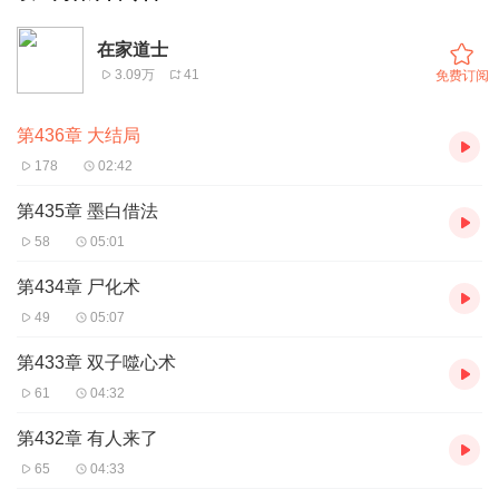
在家道士
3.09万
41
免费订阅
第436章 大结局
178
02:42
第435章 墨白借法
58
05:01
第434章 尸化术
49
05:07
第433章 双子噬心术
61
04:32
第432章 有人来了
65
04:33