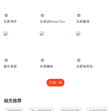
2016
5.69万
99.99万
在家律学
在家说HomeChat
在家赚钱
4.14万
8.49万
312
赢在家庭
在家赚钱
在家做面包
换一批
相关推荐
游戏结局
不一样的结局
无效的结局
火影忍者最后