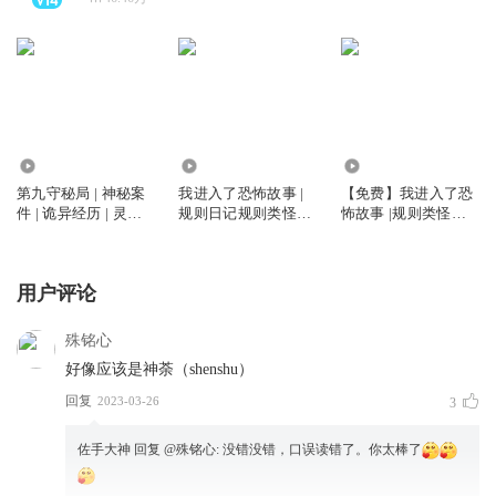
424.89万
2655.26万
3699.62万
第九守秘局 | 神秘案
我进入了恐怖故事 |
【免费】我进入了恐
件 | 诡异经历 | 灵异
规则日记规则类怪谈|
怖故事 |规则类怪谈|
复苏 | 未解之谜 | 热
鬼故事|恐怖小说|精
鬼故事|真人多播
血多人
品多人有声剧|我的家
人不正常
用户评论
殊铭心
好像应该是神荼（shenshu）
回复
2023-03-26
3
佐手大神
回复 @
殊铭心
:
没错没错，口误读错了。你太棒了