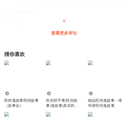
YcSIwYN
•ᴗ•
回复
2022-08-20
0
查看更多评论
猜你喜欢
10.24万
32.56万
5.71万
民间鬼故事民间故事
民间邪乎事|民间故
精品民间鬼故事：维
（故事会）
事|老故事|真实民间
华讲民间鬼故事
故事|鬼故事