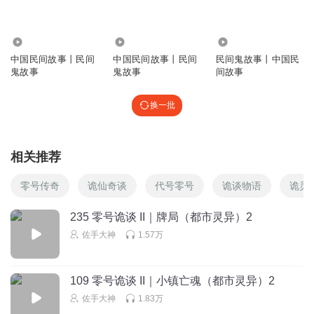
3.23万
10.70万
1.01万
中国民间故事丨民间
中国民间故事丨民间
民间鬼故事丨中国民
鬼故事
鬼故事
间故事
换一批
相关推荐
零号传奇
诡仙奇谈
代号零号
诡谈物语
诡灵
235 零号诡谈 II｜牌局（都市灵异）2
佐手大神
1.57万
109 零号诡谈 II｜小镇亡魂（都市灵异）2
佐手大神
1.83万