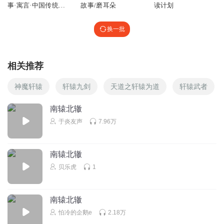
事·寓言·中国传统故
故事/磨耳朵
读计划
事【英文版】
换一批
相关推荐
神魔轩辕
轩辕九剑
天道之轩辕为道
轩辕武者
南辕北辙
于炎友声
7.96万
南辕北辙
贝乐虎
1
南辕北辙
怕冷的企鹅e
2.18万