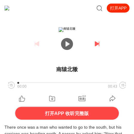
打开APP
南辕北辙
00:00
00:43
打开APP 收听完整版
There once was a man who wanted to go to the south, but his
carriage was heading north. A passer-by asked him: “Now that