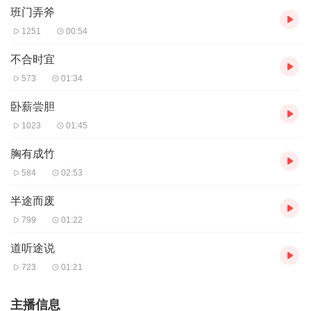
班门弄斧
1251
00:54
不合时宜
573
01:34
卧薪尝胆
1023
01:45
胸有成竹
584
02:53
半途而废
799
01:22
道听途说
723
01:21
主播信息