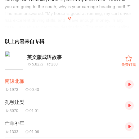
you are going to the south, why is your carriage heading north?”
The man answered: “My horse is good at running, my cart driver
has excellent driving skills, and I have enough money. In any
case, I am able to get to my destination.” The man didn't realize
that if he was heading a wrong direction; the faster his horse ran,
the further he would be away from his destination.
以上内容来自专辑
从前有一个人坐着马车要去南方，但是他的马车却朝着北方行驶。
英文版成语故事
一个路人看到了问他：”既然你要去南方，为什么你的车子要往北走
5.82万
230
免费订阅
呢？“ 这个人回答道：”我的马善于奔跑，我的马车夫也有很高超的
驾驶技术，我呢，又有充足的钱。无论如何，我都会到达目的地
南辕北辙
的。“ 这个人没有意识到，如果他朝着一个错误的方向走，他的马跑
的越快，他离目的地就会越远。
1973
00:43
孔融让梨
3070
01:01
亡羊补牢
1333
01:06