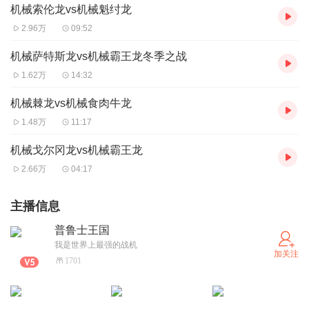
机械索伦龙vs机械魁纣龙
2.96万
09:52
机械萨特斯龙vs机械霸王龙冬季之战
1.62万
14:32
机械棘龙vs机械食肉牛龙
1.48万
11:17
机械戈尔冈龙vs机械霸王龙
2.66万
04:17
主播信息
普鲁士王国
我是世界上最强的战机
加关注
1701