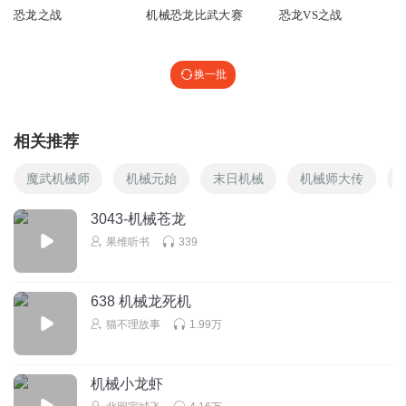
恐龙之战
机械恐龙比武大赛
恐龙VS之战
听友375692559
🦕🦖🦕🦖🦕🦖🦕🦖🦕🦖🦖🦕🦕🦕🦖🦖🦖🦕🦖🦕🦕🦖🦖🦖🦕🦕
换一批
回复
2023-10-14
3
听友448052696
相关推荐
🐲🐉🐲🐉🐲🐉🐉🐲🐉🐉🐉🐉🐉🐉🐉🐉🐉🐉🐉🐉🐲🐲🐲🐲
魔武机械师
机械元始
末日机械
机械师大传
回复
2023-03-22
3
3043-机械苍龙
听友480861171
回复 @
听友448052696
:
果维听书
339
听友451701599
机械恐龙战队，我还第一次听。
638 机械龙死机
猫不理故事
1.99万
回复
2023-03-10
3
机械小龙虾
快乐的跳豆