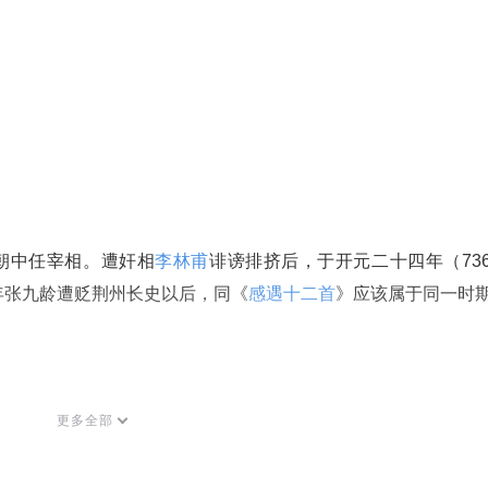
在朝中任宰相。遭奸相
李林甫
诽谤排挤后，于开元二十四年（73
年张九龄遭贬荆州长史以后，同《
感遇十二首
》应该属于同一时
更多全部
明月，使人想起了远在天涯海角的亲友，此时此刻也该是望着同