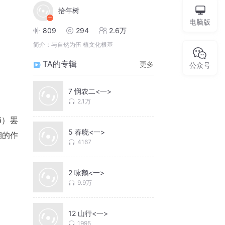
拾年树
电脑版
809
294
2.6万
简介：
与自然为伍 植文化根基
TA的专辑
更多
公众号
7 悯农二<一>
2.1万
6）罢
5 春晓<一>
期的作
4167
2 咏鹅<一>
9.9万
一轮明
12 山行<一>
1995