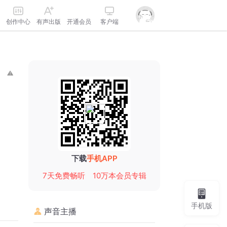
创作中心
有声出版
开通会员
客户端
下载
手机APP
7天免费畅听
10万本会员专辑
手机版
声音主播