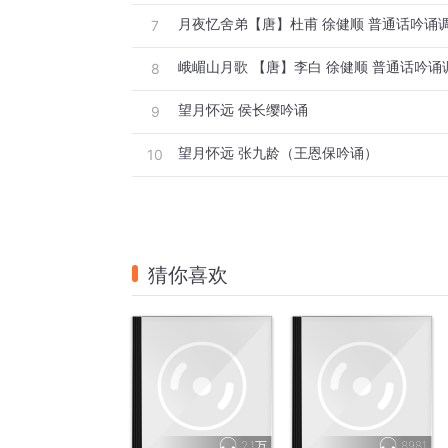
月夜忆舍弟【唐】杜甫 徐健顺 普通话吟诵
7
峨嵋山月歌 【唐】李白 徐健顺 普通话吟诵
8
望月怀远 侯长缨吟诵
9
望月怀远 张九龄（王恩保吟诵）
10
猜你喜欢
2.1万
8981