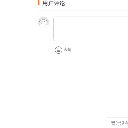
用户评论
⑶情人：多情的人，指作者自己；一说指亲
⑷竟夕：终夜，通宵，即一整夜。《
后汉书
乎？”
⑸怜：爱。滋：湿润。怜光满：爱惜满屋的
十五左右。当一个人静静的在屋子里面享受
人，应该理解当时诗人的心理才能读懂诗词。
表情
光直射到屋内。
⑹“不堪”二句：月华虽好但是不能相赠，不
手。”盈手：双手捧满之意。盈：满（指那种
诗文解读：
海上面升起了一轮明月，你我天各一方共赏
有情人怨恨漫漫的长夜，彻夜不眠将你苦苦
灭烛灯月光满屋令人爱，披衣起露水沾挂湿
不能手捧美丽银光赠你，不如快如梦与你共
暂时没