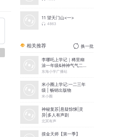
谓无私
11 望天门山<一>
4863
在农历
读诗读
相关推荐
换一批
该是月
论
李哪吒上学记｜稀里糊
涂一年级&神神气气二年
之不盈
级
东海小学广播站
米小圈上学记:一二三年
级 | 畅销出版物
米小圈
神秘复苏|悬疑惊悚|灵
异|多人有声剧
北冥有声
摸金天师【第一季】