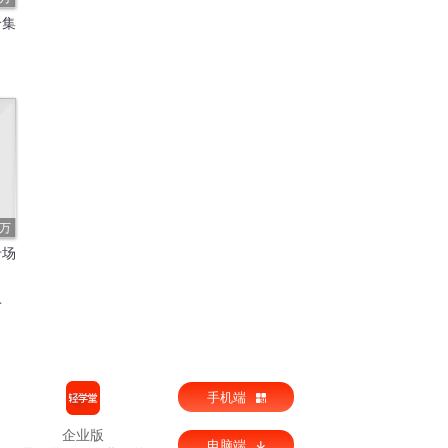
合集
3万
专场
手机端
企业版
电脑端