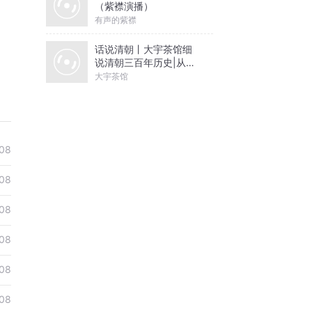
（紫襟演播）
有声的紫襟
话说清朝丨大宇茶馆细
说清朝三百年历史|从努
尔哈赤到末代皇帝溥仪|
大宇茶馆
康熙雍正乾隆
08
08
08
08
08
08