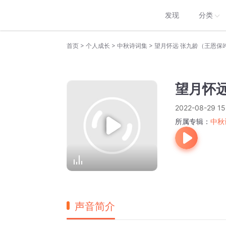
发现
分类
>
>
>
首页
个人成长
中秋诗词集
望月怀远 张九龄（王恩保
望月怀
2022-08-29 15
所属专辑：
中秋
声音简介