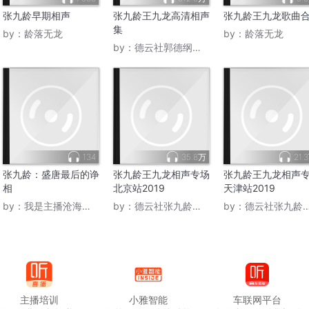
张九龄早期相声
张九龄王九龙高清相声
张九龄王九龙歌曲
集
by：
龄落无龙
by：
龄落无龙
by：
德云社郭德纲相声VIP
134
35.8万
21.
张九龄：盛唐最后的诤
张九龄王九龙相声专场
张九龄王九龙相声
相
北京站2019
天津站2019
by：
我是主播沧海横流
by：
德云社张九龄王九龙
by：
德云社张九龄王九龙
主播培训
小雅智能
车联网平台