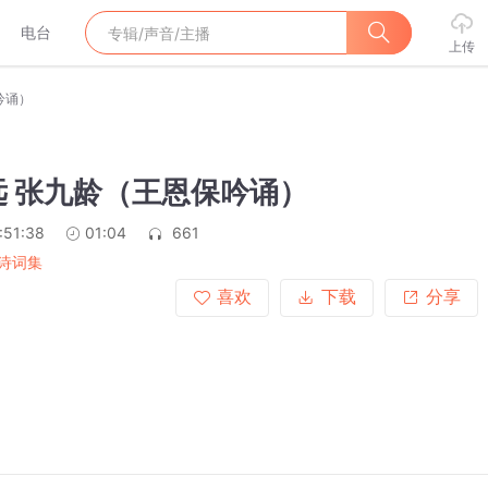
电台
上传
吟诵）
远 张九龄（王恩保吟诵）
:51:38
01:04
661
诗词集
喜欢
下载
分享