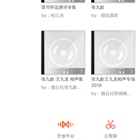
望月怀远唐诗专集
张九龄
by：
松江水
by：
假说真听
428.9万
31万
张九龄·王九龙 相声集
张九龄王九龙相声专场
2019
by：
德云社张九龄王九龙
by：
德云社郭德纲相声VIP
开放平台
云剪辑