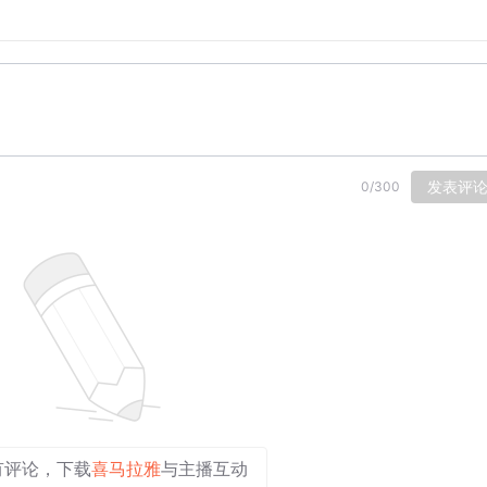
人。遥夜：长夜。怨遥夜：因离别而幽怨失眠，以至抱怨夜长。
·第五伦传》：“吾子有疾，虽不省视而竟夕不眠。若是者，岂可
月光。这里的灭烛怜光满，根据上下文，是个月明的时候，应该
月光，就有种“怜”的感觉，这只是一种发自内心的感受而已，
光满自然就是月光照射充盈的样子，“满”描写了一个状态，应
发表评
0
/
300
如回入梦乡觅取佳期。
陆机
《
拟明月何皎皎
》：“照之有余辉，揽
满荡荡的充盈的状态）。
月亮。
思念。
衣衫。
欢聚。
[
有评论，下载
喜马拉雅
与主播互动