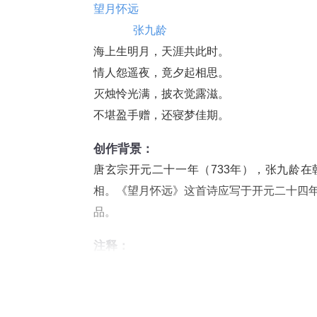
望月怀远
              
张九龄
海上生明月，天涯共此时。
情人怨遥夜，竟夕起相思。
灭烛怜光满，披衣觉露滋。
不堪盈手赠，还寝梦佳期。
创作背景：
唐玄宗开元二十一年（733年），张九龄
相。《望月怀远》这首诗应写于开元二十四
品。
注释：
⑴怀远：怀念远方的亲人。
⑵“海上”二句：辽阔无边的大海上升起一轮
月。
谢庄
《
月赋
》：“隔千里兮共明月”。