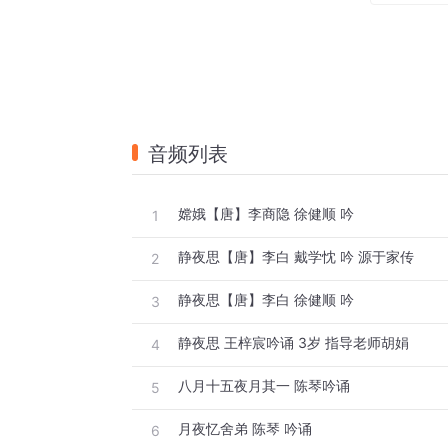
音频列表
嫦娥【唐】李商隐 徐健顺 吟
1
静夜思【唐】李白 戴学忱 吟 源于家传
2
静夜思【唐】李白 徐健顺 吟
3
静夜思 王梓宸吟诵 3岁 指导老师胡娟
4
八月十五夜月其一 陈琴吟诵
5
月夜忆舍弟 陈琴 吟诵
6