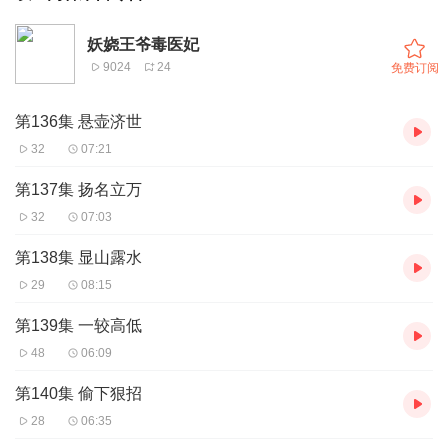
妖娆王爷毒医妃
9024
24
免费订阅
第136集 悬壶济世
32
07:21
第137集 扬名立万
32
07:03
第138集 显山露水
29
08:15
第139集 一较高低
48
06:09
第140集 偷下狠招
28
06:35