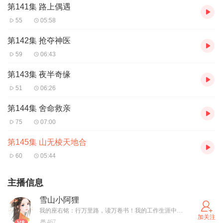
第141集 路上偶遇
55
05:58
第142集 抢夺神医
59
06:43
第143集 夜半奇缘
51
06:26
第144集 舍命救亲
75
07:00
第145集 山无棱天地合
60
05:44
主播信息
雪山小阿狸
我的座右铭：行万里路，读万卷书！我的工作生涯中用前20年去到了全球的七个大洲；准备用后20年在万卷书中徜徉！
加关注
467