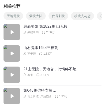
相关推荐
天地无棱
紫棱大陆
代号刺棱
棱镜光与恋
心
最豪赘婿 第1822集 山无棱
果维听书
2.56万
山村鬼事1644三棱刺
苏子燚
1.83万
21山无陵，天地合，此情终不绝
有书
3.81万
第648集你得支棱点
雨念肖绒_沫涵剧团
1.33万