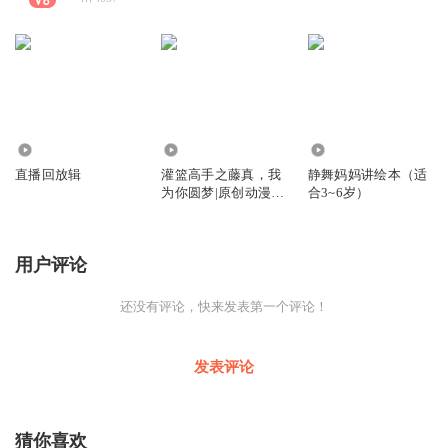
143
2512
1.06万
直播回放辑
灌篮高手之藤真，我
静舞妈妈讲绘本（适
为你圆梦|原创动漫网
合3~6岁）
文|免费有声剧
用户评论
还没有评论，快来发表第一个评论！
发表评论
猜你喜欢