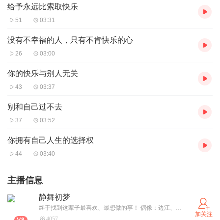
给予永远比索取快乐
51
03:31
没有不幸福的人，只有不肯快乐的心
26
03:00
你的快乐与别人无关
43
03:37
别和自己过不去
37
03:52
你拥有自己人生的选择权
44
03:40
主播信息
静舞初梦
终于找到这辈子最喜欢、最想做的事！ 偶像：边江、诹访部顺一、高桥直纯等大神 喜马拉雅新晋全职主播，声线较高，可萌可御，擅长萝莉音、少女音，演播方向：童话故事、动漫网文、青春校园、都市言情。代表作：《藤真，我为你圆梦》
加关注
4057