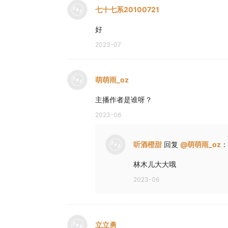
七十七系20100721
好
2023-07
萌萌雨_oz
主播作者是谁呀？
2023-06
听酒橙甜
回复
@
萌萌雨_oz
：
林木儿大大哦
2023-06
立立勇