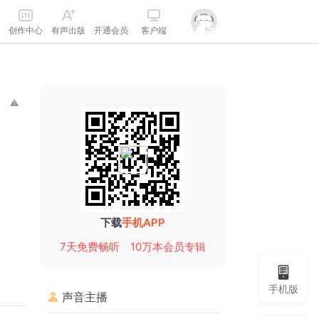
创作中心
有声出版
开通会员
客户端
下载
手机APP
7天免费畅听
10万本会员专辑
手机版
声音主播