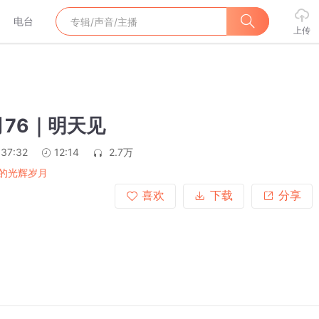
电台
上传
76｜明天见
:37:32
12:14
2.7万
的光辉岁月
喜欢
下载
分享