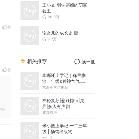
王小文|明学霸圈的萌宝
卷王
20.9万
赞
论女儿的成长史·唐
6.2万
相关推荐
换一批
赞
李哪吒上学记｜稀里糊
涂一年级&神神气气二年
级
东海小学广播站
神秘复苏|悬疑惊悚|灵
异|多人有声剧
赞
北冥有声
米小圈上学记:一二三年
级 | 畅销出版物
米小圈