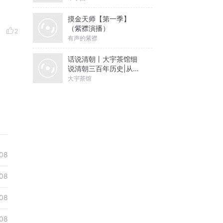
摸金天师【第一季】
（紫襟演播）
2
有声的紫襟
话说清朝丨大宇茶馆细
说清朝三百年历史|从努
尔哈赤到末代皇帝溥仪|
大宇茶馆
康熙雍正乾隆
08
08
08
08