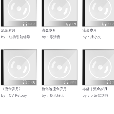
5334
1万
44.
流金岁月
流金岁月
流金岁月
by：
红梅引航辅导员工作室
by：
零清音
by：
播小文
2.7万
8818
《流金岁月》
恰似这流金岁月
亦舒｜流金岁月
by：
CV_Petboy
by：
晚风解忧
by：
太后驾到啦