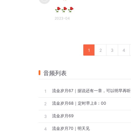
2023-04
1
2
3
4
音频列表
流金岁月67｜据说还有一章，可以明早再听
1
流金岁月68｜定时早上8：00
2
流金岁月69
3
流金岁月70｜明天见
4