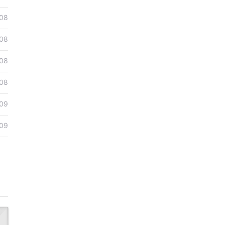
08
08
08
08
09
09