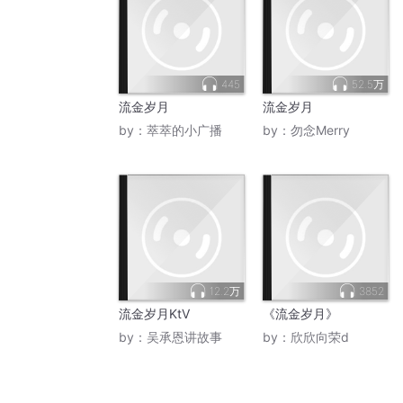
445
52.5万
流金岁月
流金岁月
by：
萃萃的小广播
by：
勿念Merry
12.2万
3852
流金岁月KtV
《流金岁月》
by：
吴承恩讲故事
by：
欣欣向荣d