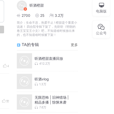
听酒橙甜
电脑版
2700
25
3.2万
简介：
生命不息，热爱不止 ! 橙甜是个重度小
说迷！ 四合院专辑下架了，先听听《明朝的
论
卷王宝宝王小文》吧，不知道啥时候放出来
公众号
的，也不知道啥时候被下架！
TA的专辑
更多
听酒橙甜直播回放
412.2万
4
听酒vlog
1.3万
无限恐怖 | 旧神猎场 |
赞
精品多播 | 惊悚来袭
7.6万