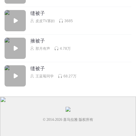
缝被子
皮皮TV寡妇
3685
掖被子
那月有声
4.78万
缝被子
王蓝莓同学
68.27万
© 2014-
2026
喜马拉雅 版权所有