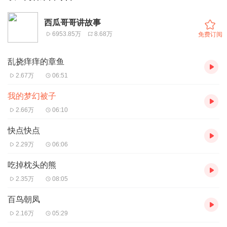
西瓜哥哥讲故事
6953.85万
8.68万
免费订阅
乱挠痒痒的章鱼
2.67万
06:51
我的梦幻被子
2.66万
06:10
快点快点
2.29万
06:06
吃掉枕头的熊
2.35万
08:05
百鸟朝凤
2.16万
05:29