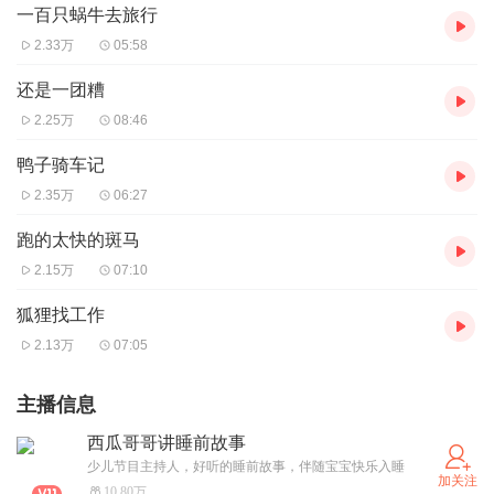
一百只蜗牛去旅行
2.33万
05:58
还是一团糟
2.25万
08:46
鸭子骑车记
2.35万
06:27
跑的太快的斑马
2.15万
07:10
狐狸找工作
2.13万
07:05
主播信息
西瓜哥哥讲睡前故事
少儿节目主持人，好听的睡前故事，伴随宝宝快乐入睡
加关注
10.80万