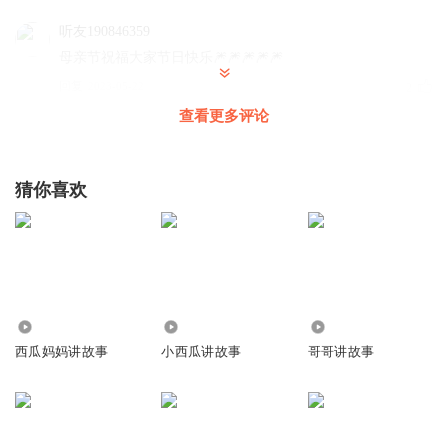
听友190846359
母亲节祝福大家节日快乐🎆🎆🎆🎆🎆
回复
2023-05-22
2
查看更多评论
可小可爱真可爱
特别讨厌最后小女孩的那句口播，声音太大，不协调，每次
都把孩子吓一跳，差评啊
猜你喜欢
回复
2022-09-02
2
听友190846359
四
回复
2023-05-22
0
3.61万
2693
608
西瓜妈妈讲故事
小西瓜讲故事
哥哥讲故事
草泥蛇
回复
2022-11-22
0