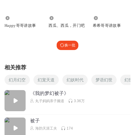
112.43万
69
9055
Happy哥哥讲故事
西瓜、西瓜，开门吧
希希哥哥讲故事
换一批
相关推荐
幻月幻空
幻宠天道
幻妖时代
梦语幻世
幻世
《我的梦幻被子》
丸子妈妈亲子频道
3.36万
被子
海韵天涯工夫
174