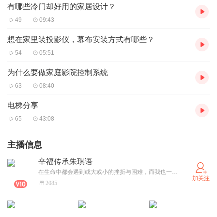
有哪些冷门却好用的家居设计？
49
09:43
想在家里装投影仪，幕布安装方式有哪些？
54
05:51
为什么要做家庭影院控制系统
63
08:40
电梯分享
65
43:08
主播信息
辛福传承朱琪语
在生命中都会遇到或大或小的挫折与困难，而我也一样人生路上跌跌撞撞，伤痕累累，损失的不仅是钱......曾经我哭天喊地、痛不欲生，几乎对生命都失去希望过。但，我想到身上还有责任，还有我必须面对和交待的，那些信任我，爱我的人，我决心用行动去改变这一切。同时，我也意识到哭解决不了问题的，焦虑、更是于事无补，而唯有行动！努力学习、工作、挣钱！才是真正可以解决问题的实际方法。只要用心去做，一定可以度过难关的。如果您也遭遇事故 烦心事就一起来读书 听书吧！感恩遇见期待我们能成为好友 再没有一种力量比适时的新思想更强大，也再也没有比墨守成规更有害的事情了。——罗伯特·清崎
加关注
2085