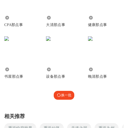
1958
14.98万
575
CPA那点事
大清那点事
健康那点事
1.83万
34.78万
1383
书屋那点事
设备那点事
晚清那点事
换一批
相关推荐
重返快穿世界
重返仙路
天道之漏
重返九州