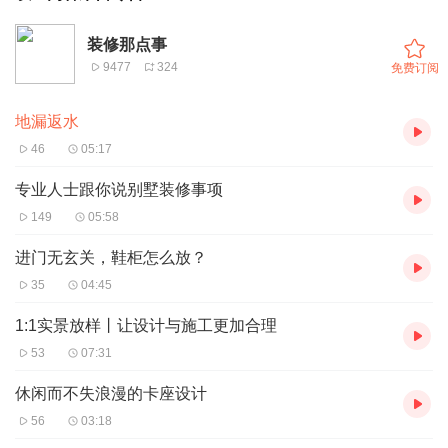
装修那点事
9477
324
免费订阅
地漏返水
46
05:17
专业人士跟你说别墅装修事项
149
05:58
进门无玄关，鞋柜怎么放？
35
04:45
1:1实景放样丨让设计与施工更加合理
53
07:31
休闲而不失浪漫的卡座设计
56
03:18