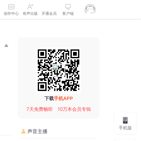
创作中心
有声出版
开通会员
客户端
下载
手机APP
7天免费畅听
10万本会员专辑
手机版
声音主播