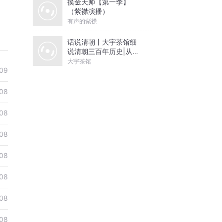
摸金天师【第一季】
（紫襟演播）
有声的紫襟
话说清朝丨大宇茶馆细
说清朝三百年历史|从努
尔哈赤到末代皇帝溥仪|
大宇茶馆
康熙雍正乾隆
09
08
08
08
08
08
08
08