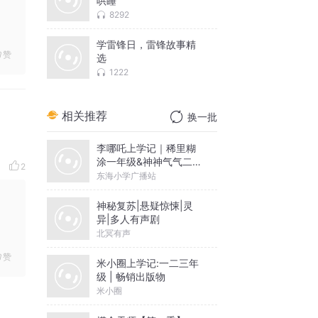
哄睡
8292
学雷锋日，雷锋故事精
赞
选
1222
相关推荐
换一批
李哪吒上学记｜稀里糊
涂一年级&神神气气二年
2
级
东海小学广播站
神秘复苏|悬疑惊悚|灵
异|多人有声剧
北冥有声
赞
米小圈上学记:一二三年
级 | 畅销出版物
米小圈