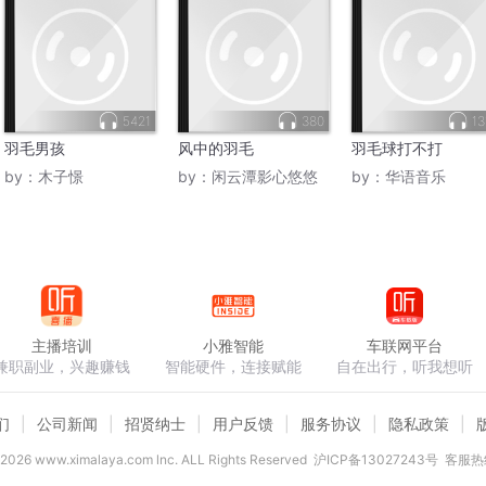
5421
380
13
羽毛男孩
风中的羽毛
羽毛球打不打
by：
木子憬
by：
闲云潭影心悠悠
by：
华语音乐
主播培训
小雅智能
车联网平台
兼职副业，兴趣赚钱
智能硬件，连接赋能
自在出行，听我想听
们
公司新闻
招贤纳士
用户反馈
服务协议
隐私政策
2026
www.ximalaya.com lnc. ALL Rights Reserved
沪ICP备13027243号
客服热线