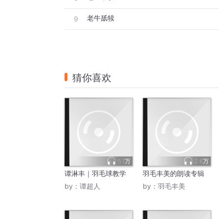
老牛舐犊
9
猜你喜欢
5.1万
2.6万
谭淋丰｜羽毛球教学
羽毛丰美的朗读专辑
by：
谭超人
by：
羽毛丰美