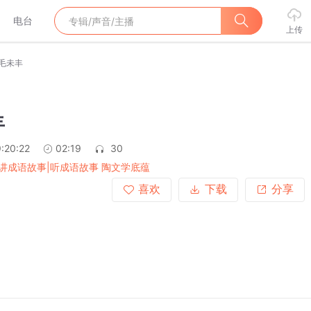
电台
上传
毛未丰
丰
:20:22
02:19
30
讲成语故事|听成语故事 陶文学底蕴
喜欢
下载
分享