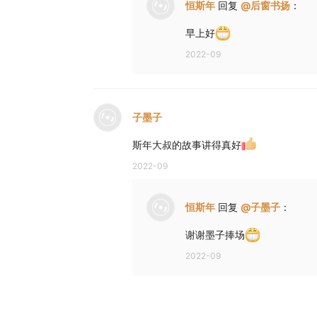
恒斯年
回复
@
后窗书扬
：
早上好
2022-09
子墨子
斯年大叔的故事讲得真好
2022-09
恒斯年
回复
@
子墨子
：
谢谢墨子捧场
2022-09