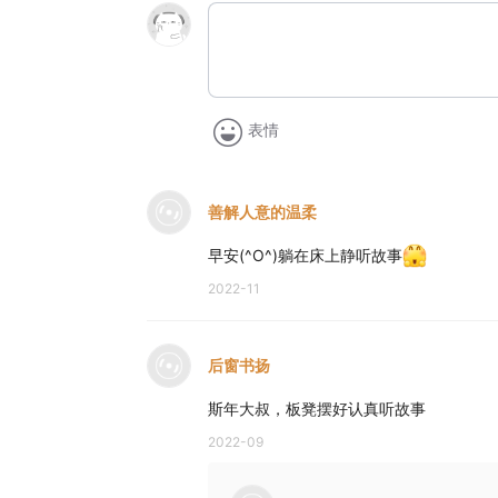
表情
善解人意的温柔
早安(^O^)躺在床上静听故事
2022-11
后窗书扬
斯年大叔，板凳摆好认真听故事
2022-09