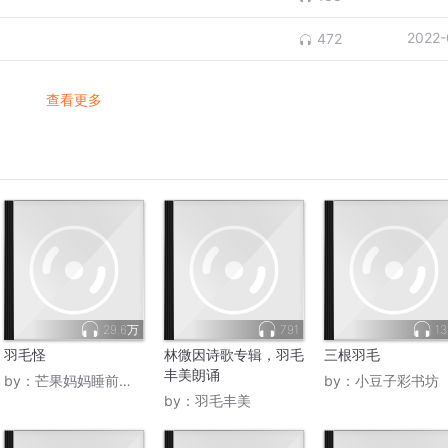
2022-
472
查看更多
29.6万
791
13
羽毛怪
林微因诗歌专辑，羽毛
三根羽毛
丰美朗诵
by：
芒果妈妈睡前故事
by：
小豆子彩书坊
by：
羽毛丰美