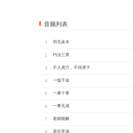
音频列表
羽毛未丰
1
约法三章
2
不入虎穴，不得虎子
3
一饭千金
4
一暴十寒
5
一事无成
6
老妪能解
7
老生常谈
8