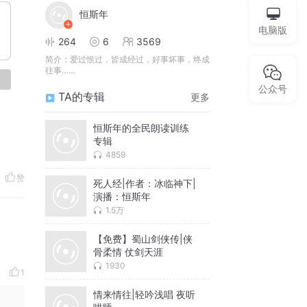
恒斯年
电脑版
264
6
3569
简介：
爱过恨过，皆成经过，好事坏事，终成
往事……
论
公众号
TA的专辑
更多
恒斯年的全民朗读训练
专辑
4859
赞
死人经|作者：冰临神下|
演播：恒斯年
1.5万
【免费】蜀山剑侠传|侠
骨柔情 仗剑天涯
1930
1
情来情往|轻吟浅唱 夜听