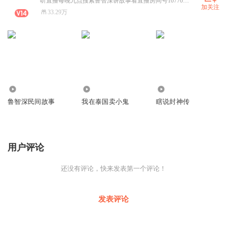
听直播每晚九点搜索鲁智深讲故事看直播房间号10770658
加关注
33.29万
8520.85万
5.37万
13.22万
鲁智深民间故事
我在泰国卖小鬼
瞎说封神传
用户评论
还没有评论，快来发表第一个评论！
发表评论