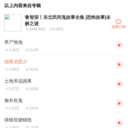
以上内容来自专辑
鲁智深丨东北民间鬼故事全集 |恐怖故事|未
解之谜
免费订阅
3484.48万
6.26万
养尸煞地
1.09万
11:45
凶兽治恶少
1.08万
10:21
土地爷说因果
1.07万
10:03
偷衣色鬼
1.13万
14:41
填错坟烧错纸
1.08万
12:23