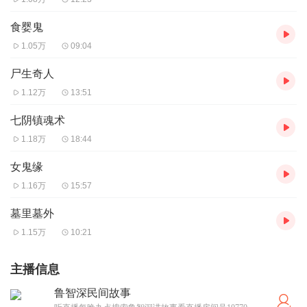
食婴鬼
1.05万
09:04
尸生奇人
1.12万
13:51
七阴镇魂术
1.18万
18:44
女鬼缘
1.16万
15:57
墓里墓外
1.15万
10:21
主播信息
鲁智深民间故事