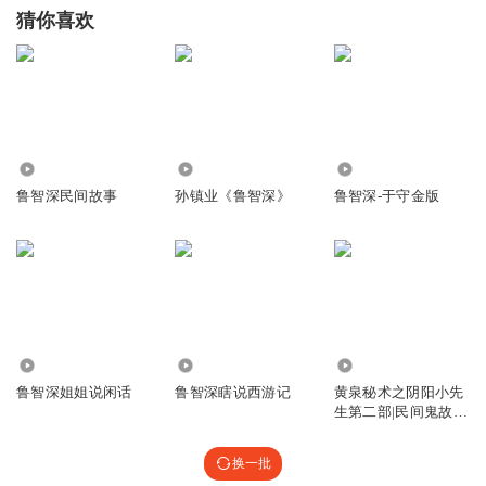
猜你喜欢
8520.85万
52.99万
1.27万
鲁智深民间故事
孙镇业《鲁智深》
鲁智深-于守金版
1646.11万
6.68万
7.86万
鲁智深姐姐说闲话
鲁智深瞎说西游记
黄泉秘术之阴阳小先
生第二部|民间鬼故
事|鲁智深
换一批