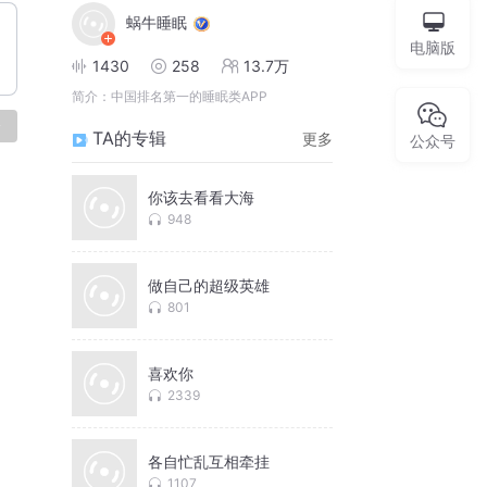
蜗牛睡眠
电脑版
1430
258
13.7万
简介：
中国排名第一的睡眠类APP
论
TA的专辑
更多
公众号
你该去看看大海
948
做自己的超级英雄
801
喜欢你
2339
各自忙乱互相牵挂
1107