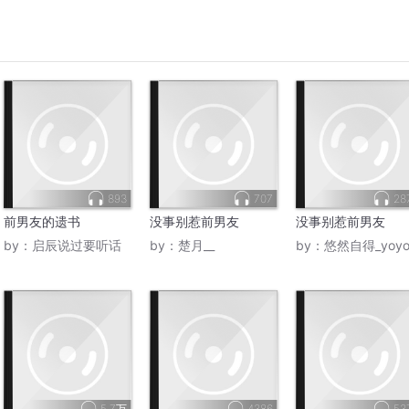
893
707
28
前男友的遗书
没事别惹前男友
没事别惹前男友
by：
启辰说过要听话
by：
楚月__
by：
悠然自得_yoy
5.7万
4386
53