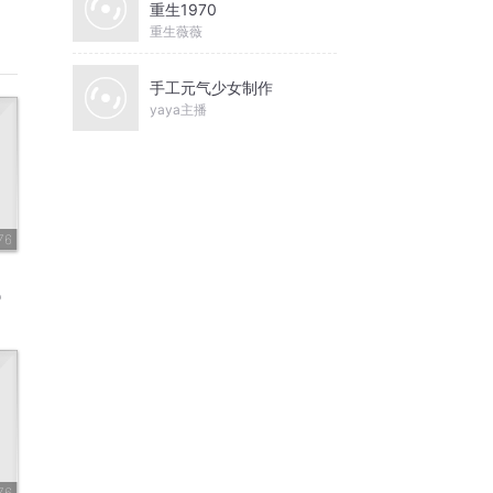
重生1970
重生薇薇
手工元气少女制作
yaya主播
76
o
76