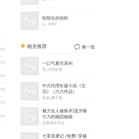
给陌生的你听
2983
相关推荐
换一批
-11
-11
一口气看完系列
茕_孑桔歆曐
-11
中式伦理长篇小说《宝
-10
贝》（六六作品）
孟岚_狮子座
-11
魅力女人修炼术|提升吸
-11
引力的婚恋秘籍
恋爱成长学会
七零逆袭记 /免费/ 穿越