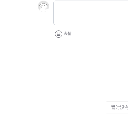
表情
暂时没