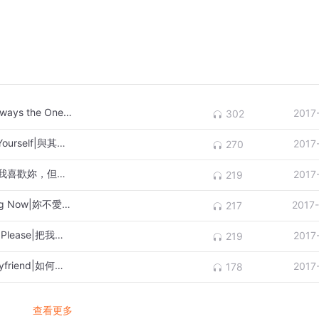
原来，真的没有谁非谁不可。|Nobody is always the One|原來，真的沒有誰非誰不可
2017
302
与其感动别人，不如先好好爱自己吧|Love Yourself|與其感動別人，不如先好好愛自己吧
2017
270
我喜欢你，但到此为止|I Loved You Once|我喜歡妳，但到此為止
2017
219
你不爱我最好，我才能安心走掉|I’m Leaving Now|妳不愛我最好，我才能安心走掉
2017
217
把我删了吧，不然总想找你聊天|Delete Me Please|把我刪了吧，不然總想找妳聊天
2017
219
如何报复前男友？|How to Revenge Ex-boyfriend|如何報復前男友？
2017
178
查看更多