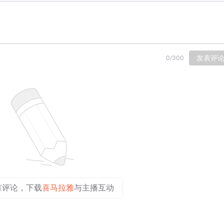
发表评
0
/
300
有评论，下载
喜马拉雅
与主播互动