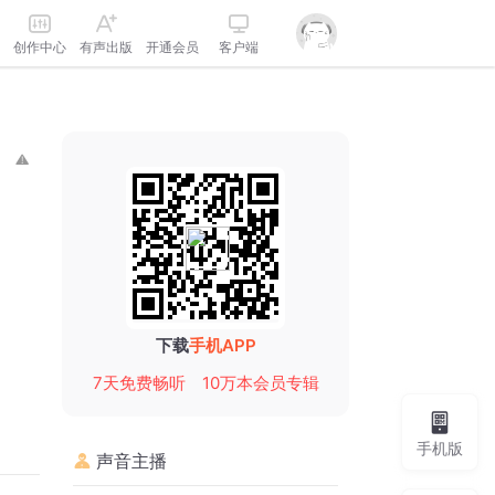
创作中心
有声出版
开通会员
客户端
下载
手机APP
7天免费畅听
10万本会员专辑
手机版
声音主播