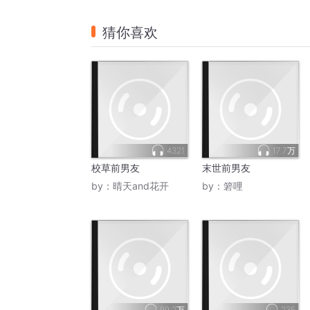
猜你喜欢
4321
17.7万
校草前男友
末世前男友
by：
晴天and花开
by：
箬哩
99.2万
235