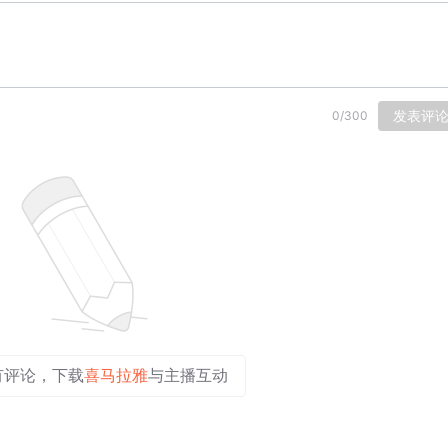
发表评
0
/
300
有评论，下载
喜马拉雅
与主播互动