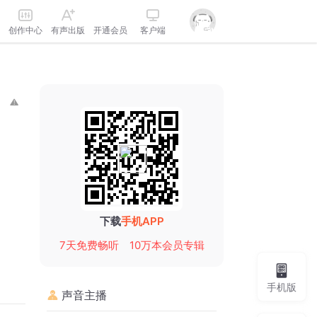
创作中心
有声出版
开通会员
客户端
下载
手机APP
7天免费畅听
10万本会员专辑
手机版
声音主播