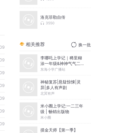
洛克菲勒自传
3550
相关推荐
换一批
09
李哪吒上学记｜稀里糊
09
涂一年级&神神气气二年
级
东海小学广播站
09
神秘复苏|悬疑惊悚|灵
09
异|多人有声剧
北冥有声
09
米小圈上学记:一二三年
09
级 | 畅销出版物
米小圈
09
摸金天师【第一季】