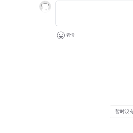
表情
暂时没