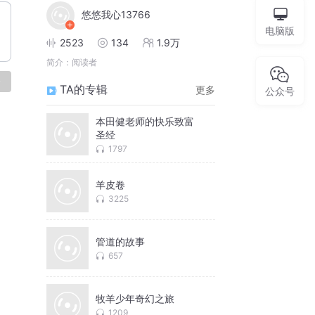
悠悠我心13766
电脑版
2523
134
1.9万
简介：
阅读者
论
TA的专辑
更多
公众号
本田健老师的快乐致富
圣经
1797
羊皮卷
3225
管道的故事
657
牧羊少年奇幻之旅
1209