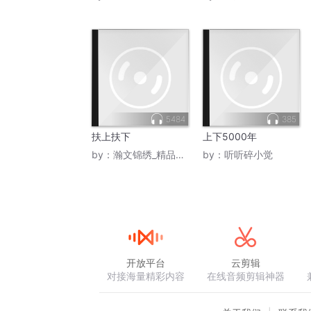
5484
385
扶上扶下
上下5000年
by：
瀚文锦绣_精品图书
by：
听听碎小觉
开放平台
云剪辑
对接海量精彩内容
在线音频剪辑神器