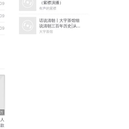
（紫襟演播）
09
有声的紫襟
09
话说清朝丨大宇茶馆细
说清朝三百年历史|从努
09
尔哈赤到末代皇帝溥仪|
大宇茶馆
康熙雍正乾隆
7万
向人
同款