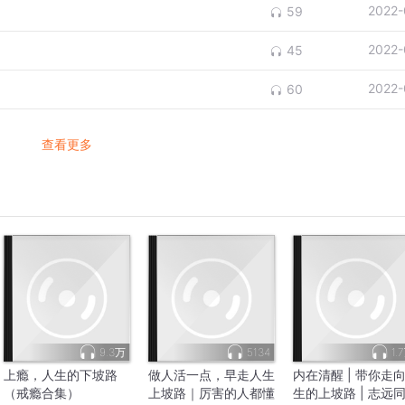
2022-
59
2022-
45
2022-
60
查看更多
9.3万
5134
1.
上瘾，人生的下坡路
做人活一点，早走人生
内在清醒 | 带你走
（戒瘾合集）
上坡路｜厉害的人都懂
生的上坡路 | 志远