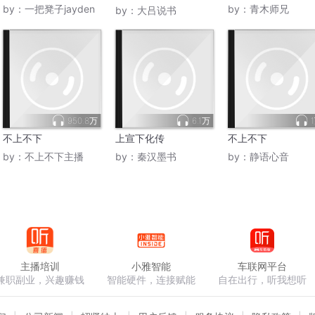
的人性铁律
by：
一把凳子jayden
by：
青木师兄
by：
大吕说书
950.8万
6.1万
不上不下
上宣下化传
不上不下
by：
不上不下主播
by：
秦汉墨书
by：
静语心音
主播培训
小雅智能
车联网平台
兼职副业，兴趣赚钱
智能硬件，连接赋能
自在出行，听我想听