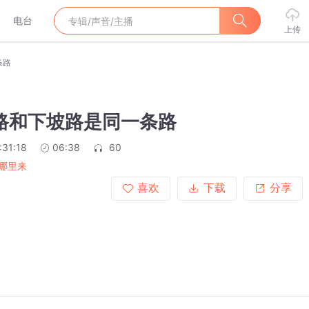
电台
上传
条路
坡路和下坡路是同一条路
:31:18
06:38
60
哪里来
喜欢
下载
分享