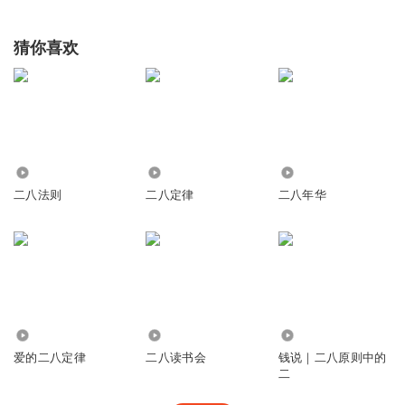
猜你喜欢
3004
3.66万
909
二八法则
二八定律
二八年华
1967
5638
9.26万
爱的二八定律
二八读书会
钱说｜二八原则中的
二