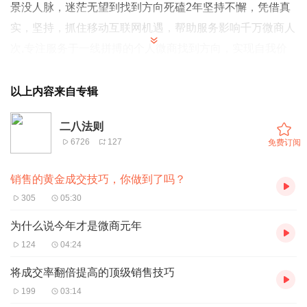
景没人脉，迷茫无望到找到方向死磕2年坚持不懈，凭借真
实，坚持，抓住移动互联网机遇，帮助服务影响千万微商人
次,专注服务于一线拼搏的个人微商找到方向，实现自我价
值。2015年创建王东东商学院，拥有几千位付费学员。微
信：370840134 添加备注（学习）无备注不通过！
以上内容来自专辑
二八法则
6726
127
免费订阅
销售的黄金成交技巧，你做到了吗？
305
05:30
为什么说今年才是微商元年
124
04:24
将成交率翻倍提高的顶级销售技巧
199
03:14