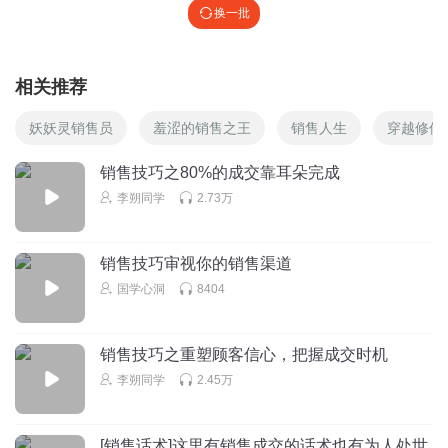
换一批
相关推荐
妖妖灵销售员
羞涩的销售之王
销售人生
穿越修仙
销售技巧之80%的成交靠耳朵完成
李朔同学
2.73万
销售技巧审视你的销售渠道
国学心洞
8404
销售技巧之重塑顾客信心，把握成交时机
李朔同学
2.45万
[销售话术]这里有销售成交的话术也有为人处世