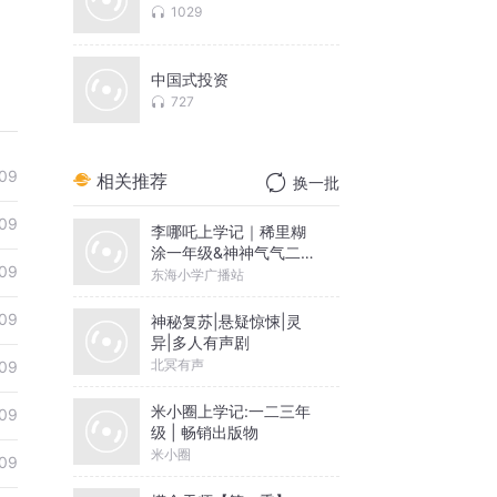
1029
中国式投资
727
09
相关推荐
换一批
09
李哪吒上学记｜稀里糊
涂一年级&神神气气二年
09
级
东海小学广播站
09
神秘复苏|悬疑惊悚|灵
异|多人有声剧
北冥有声
09
米小圈上学记:一二三年
09
级 | 畅销出版物
米小圈
09