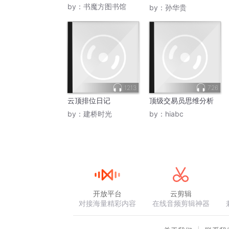
欲
by：
书魔方图书馆
by：
孙华贵
1213
726
云顶排位日记
顶级交易员思维分析
by：
建桥时光
by：
hiabc
开放平台
云剪辑
对接海量精彩内容
在线音频剪辑神器