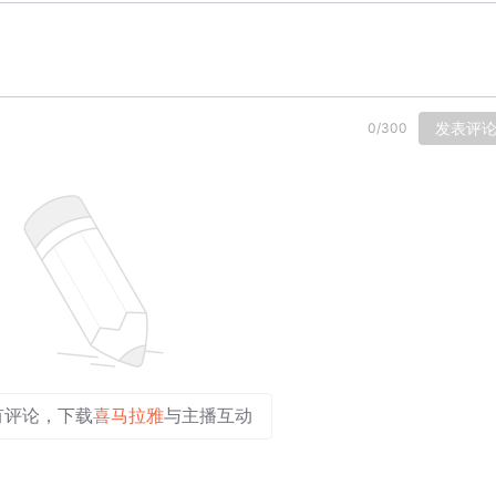
发表评
0
/
300
有评论，下载
喜马拉雅
与主播互动