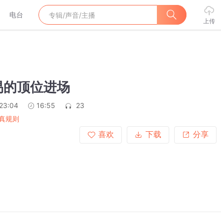
电台
上传
易的顶位进场
:23:04
16:55
23
真规则
喜欢
下载
分享