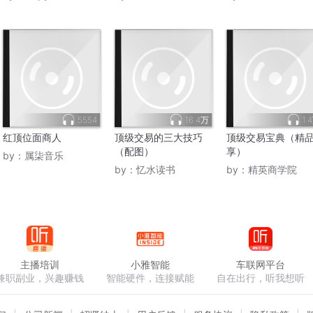
5554
16.4万
1.
红顶位面商人
顶级交易的三大技巧
顶级交易宝典（精
（配图）
享）
by：
属柒音乐
by：
忆水读书
by：
精英商学院
主播培训
小雅智能
车联网平台
兼职副业，兴趣赚钱
智能硬件，连接赋能
自在出行，听我想听