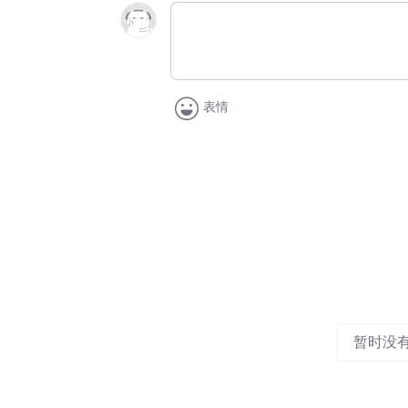
表情
暂时没