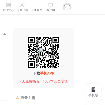
创作中心
有声出版
开通会员
客户端
下载
手机APP
7天免费畅听
10万本会员专辑
手机版
声音主播