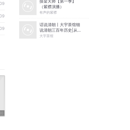
摸金天师【第一季】
09
（紫襟演播）
有声的紫襟
09
话说清朝丨大宇茶馆细
09
说清朝三百年历史|从努
尔哈赤到末代皇帝溥仪|
大宇茶馆
康熙雍正乾隆
60