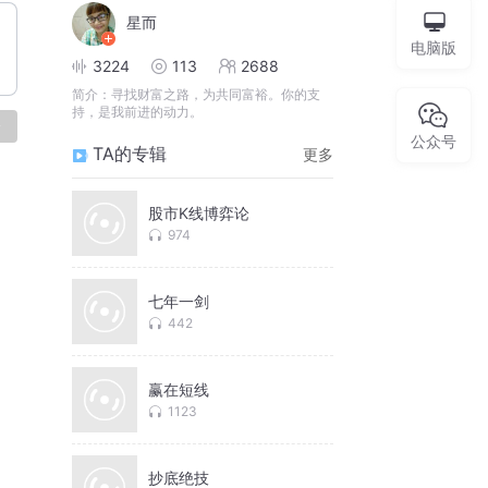
星而
电脑版
3224
113
2688
简介：
寻找财富之路，为共同富裕。你的支
持，是我前进的动力。
论
公众号
TA的专辑
更多
股市K线博弈论
974
七年一剑
442
赢在短线
1123
抄底绝技