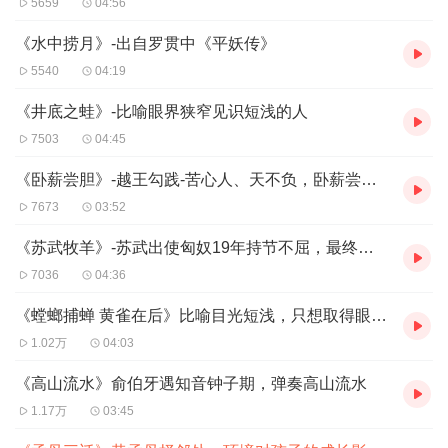
5659
04:56
三迁”来表示人应该要接近好的人、事、物，才能学习到好
的习惯！
《水中捞月》-出自罗贯中《平妖传》
5540
04:19
《井底之蛙》-比喻眼界狭窄见识短浅的人
7503
04:45
《卧薪尝胆》-越王勾践-苦心人、天不负，卧薪尝胆，三千越甲可吞吴
7673
03:52
《苏武牧羊》-苏武出使匈奴19年持节不屈，最终获释回汉
7036
04:36
《螳螂捕蝉 黄雀在后》比喻目光短浅，只想取得眼前利益而不顾后患
1.02万
04:03
《高山流水》俞伯牙遇知音钟子期，弹奏高山流水
1.17万
03:45