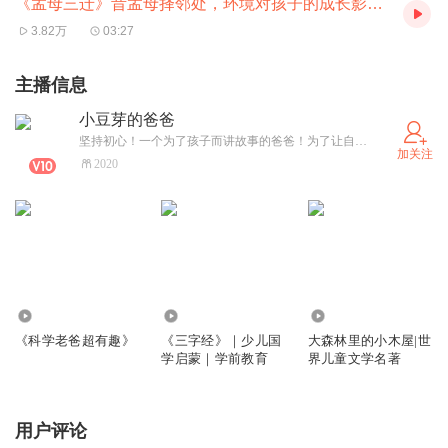
《孟母三迁》昔孟母择邻处，环境对孩子的成长影响非常巨大
3.82万
03:27
主播信息
小豆芽的爸爸
坚持初心！一个为了孩子而讲故事的爸爸！为了让自己的孩子和更多的孩子听到好听、好玩故事的爸爸！~欢迎关注和订阅 你的每个小小举动都是我前进的动力！！
加关注
2020
1291
6.25万
5.59万
《科学老爸超有趣》
《三字经》｜少儿国
大森林里的小木屋|世
学启蒙｜学前教育
界儿童文学名著
用户评论