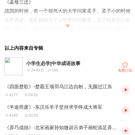
《孟母三迁》
战国的时候，有一个很伟大的大学问家孟子。孟子小的时候
非常调皮，他的妈妈为了让他受好的教育，花了好多的心血
呢！有一次，他们住在墓地旁边。孟子就和邻居的小孩一起
学着大人跪拜、哭嚎的样子，玩起办理丧事的游戏。孟子的
妈妈看到了，就皱起眉头：「不行！我不能让我的孩子住在
以上内容来自专辑
这里了！」
小学生必学|中华成语故事
孟子的妈妈就带着孟子搬到市集旁边去住。到了市集，孟子
24.42万
165
免费订阅
又和邻居的小孩，学起商人做生意的样子。一会儿鞠躬欢迎
客人、一会儿招待客人、一会儿和客人讨价还价，表演得像
《四面楚歌》-楚霸王项羽乌江边自刎，无颜过江东
极了！孟子的妈妈知道了，又皱皱眉头：「这个地方也不适
4177
04:20
合我的孩子居住！」于是，他们又搬家了。
《半途而废》-东汉乐羊子坚持求学终成大将军
这一次，他们搬到了学校附近。孟子开始变得守秩序、懂礼
4163
03:52
貌、喜欢读书。这个时候，孟子的妈妈很满意地点着头说：
《弄巧成拙》-北宋画家孙知微训示弟子画蛇添足弄巧成拙
「这才是我儿子应该住的地方呀！」后来，大家就用“孟母