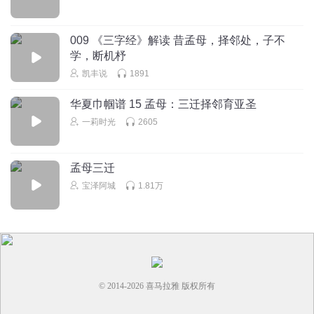
009 《三字经》解读 昔孟母，择邻处，子不
学，断机杼
凯丰说
1891
华夏巾帼谱 15 孟母：三迁择邻育亚圣
一莉时光
2605
孟母三迁
宝泽阿城
1.81万
© 2014-
2026
喜马拉雅 版权所有