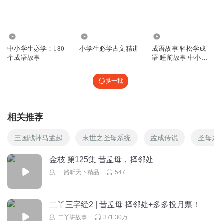
28.07万
2116
5.65万
中小学生必学：180
小学生必学古文精讲
成语故事|轻松学成
个成语故事
语|睡前故事|中小学
生必学成语
换一批
相关推荐
三国战神马孟起
末世之圣母系统
孟成传说
圣母系
金枝 第125集 昔孟母，择邻处
一路听天下精品
547
二丫三字经2 | 昔孟母 择邻处+多多投月票！
二丫讲故事
371.30万