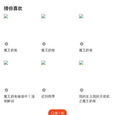
猜你喜欢
8.64万
2920
9227
魔王奶爸
魔王奶爸
魔王奶爸
3051
2042
1014
魔王奶爸修炼中丨漫
迟到雨季
我的女儿我的天使贰
画解说
之魔王奶爸
换一批