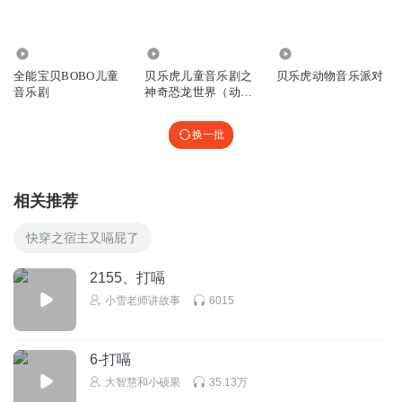
dvrjzndc
回复
2023-01-13
0
81.84万
10.26万
6.58万
全能宝贝BOBO儿童
贝乐虎儿童音乐剧之
贝乐虎动物音乐派对
听友114444461
音乐剧
神奇恐龙世界（动画
原声版）
sxhzv
换一批
回复
2023-01-13
0
龙泉宝龙
相关推荐
在哪里
回复
2022-12-11
0
快穿之宿主又嗝屁了
2155、打嗝
小雪老师讲故事
6015
6-打嗝
大智慧和小硕果
35.13万