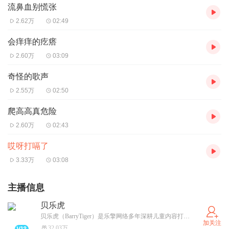
流鼻血别慌张
2.62万
02:49
会痒痒的疙瘩
2.60万
03:09
奇怪的歌声
2.55万
02:50
爬高高真危险
2.60万
02:43
哎呀打嗝了
3.33万
03:08
主播信息
贝乐虎
贝乐虎（BarryTiger）是乐擎网络多年深耕儿童内容打造的IP，包含儿歌、动画、原创音乐剧等。全网音乐收听超过500亿，视频播放超过1000亿，深受家长和宝宝们的喜爱。让每一个孩子快乐成长！快乐陪伴，寓教于乐。
加关注
32.03万