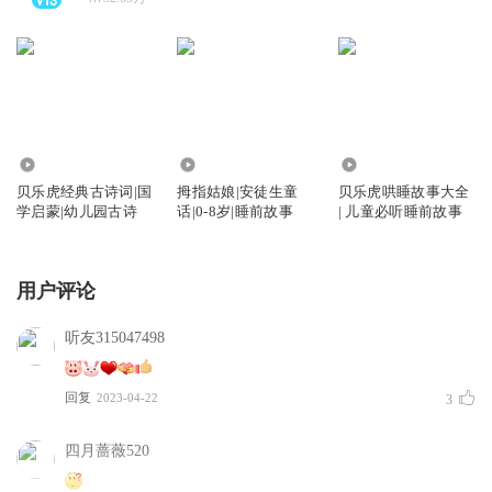
2326
805
2453
贝乐虎经典古诗词|国
拇指姑娘|安徒生童
贝乐虎哄睡故事大全
学启蒙|幼儿园古诗
话|0-8岁|睡前故事
| 儿童必听睡前故事
用户评论
听友315047498
回复
2023-04-22
3
四月蔷薇520