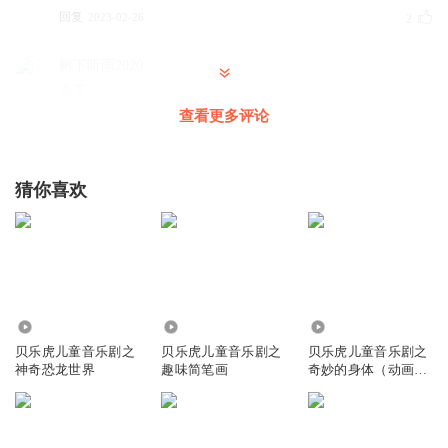
回复
2023-02-26
2
树下听雨2020
今天
查看更多评论
回复
2023-02-24
1
龙泉宝龙
猜你喜欢
这
回复
2022-12-11
1
听友37689511
回复 @
我们都是自己的主人
:
12345678910
47.22万
2.28万
24.04万
听友114444461
贝乐虎儿童音乐剧之
贝乐虎儿童音乐剧之
贝乐虎儿童音乐剧之
havesgd
神奇恐龙世界
趣味简笔画
奇妙的身体（动画原
声版）
回复
2023-01-13
0
听友114444461