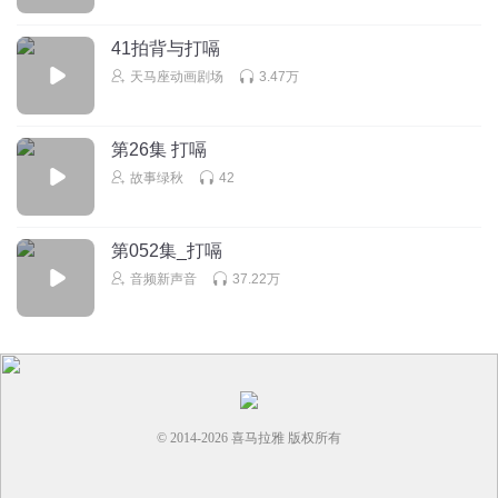
41拍背与打嗝
天马座动画剧场
3.47万
第26集 打嗝
故事绿秋
42
第052集_打嗝
音频新声音
37.22万
© 2014-
2026
喜马拉雅 版权所有