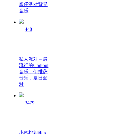
蛋仔派对背景
音乐
448
私人派对 – 最
流行的Chillout
音乐，伊维萨
音乐，夏日派
对
3479
小蜜桃姐姐 x