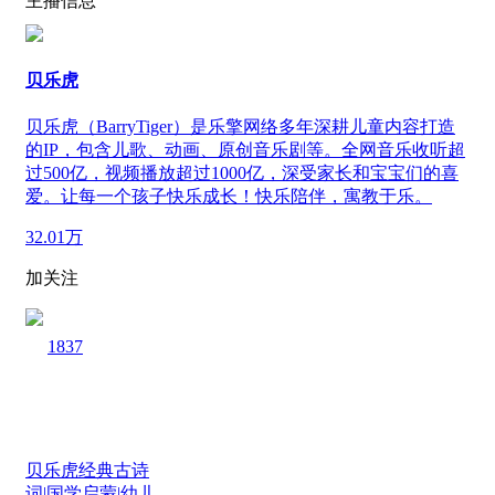
主播信息
贝乐虎
贝乐虎（BarryTiger）是乐擎网络多年深耕儿童内容打造
的IP，包含儿歌、动画、原创音乐剧等。全网音乐收听超
过500亿，视频播放超过1000亿，深受家长和宝宝们的喜
爱。让每一个孩子快乐成长！快乐陪伴，寓教于乐。
32.01万
加关注
1837
贝乐虎经典古诗
词|国学启蒙|幼儿