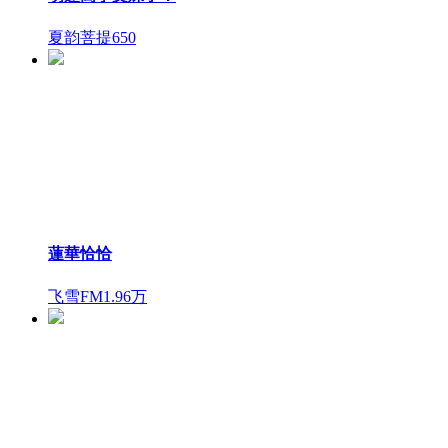
夏韵菩提
650
蓮華恰恰
飞雪FM
1.96万