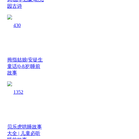
园古诗
430
拇指姑娘|安徒生
童话|0-8岁|睡前
故事
1352
贝乐虎哄睡故事
大全 | 儿童必听