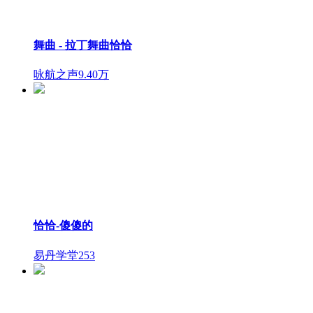
舞曲 - 拉丁舞曲恰恰
咏航之声
9.40万
恰恰-傻傻的
易丹学堂
253