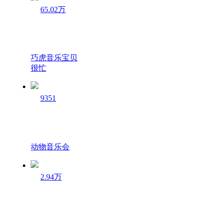
65.02万
巧虎音乐宝贝
很忙
9351
动物音乐会
2.94万