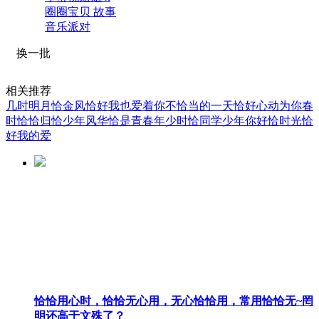
圈圈宝贝 故事
音乐派对
换一批
相关推荐
几时明月恰金风
恰好我也爱着你
不恰当的一天
恰好心动为你
春
时恰恰归
恰少年风华
恰是青春年少时
恰同学少年
你好恰时光
恰
好我的爱
恰恰用心时，恰恰无心用，无心恰恰用，常用恰恰无~罔
明还高于文殊了？