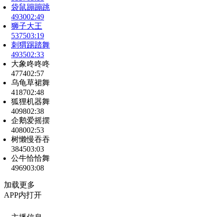
袋鼠蹦蹦跳
4930
02:49
狮子大王
5375
03:19
刺猬踢踏舞
4935
02:33
大象咚咚咚
4774
02:57
乌龟草裙舞
4187
02:48
狐狸机器舞
4098
02:38
企鹅爱摇摆
4080
02:53
树懒慢吞吞
3845
03:03
公牛恰恰舞
4969
03:08
加载更多
APP内打开