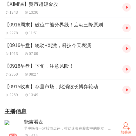
【XIMI课】熋市超短金股
1343
13:36
【0916周末】破位牛熊分界线！启动三降原则
2278
11:51
【0916午盘】轮动+刺激，科技今天表演
1913
07:09
【0916早盘】下旬，注意风险！
2350
08:27
【0915收盘】存量市场，此消彼长博弈轮动
2269
13:49
主播信息
尧吉看盘
早中晚各一次股市点评，帮助迷失在股市中的朋友，接引指路，脱离苦海，走向光明。投资有风险，入市需谨慎。
加关注
3.43万