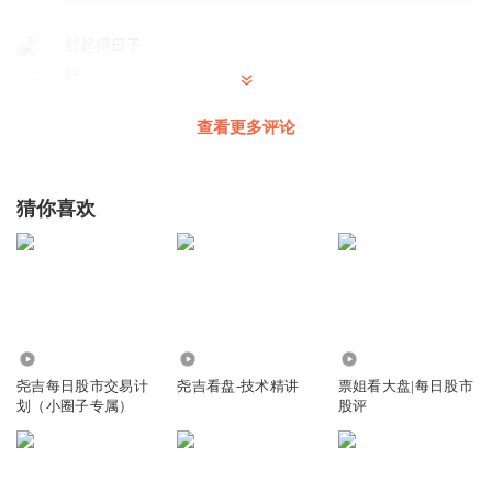
封起得日子
好
回复
2022-09-19
2
查看更多评论
尧吉看盘
回复 @
封起得日子
:
感谢
猜你喜欢
竹雨松风1557998
回复
2022-09-20
1
11.46万
1.41万
419.98万
尧吉每日股市交易计
尧吉看盘-技术精讲
票姐看大盘|每日股市
划（小圈子专属）
股评