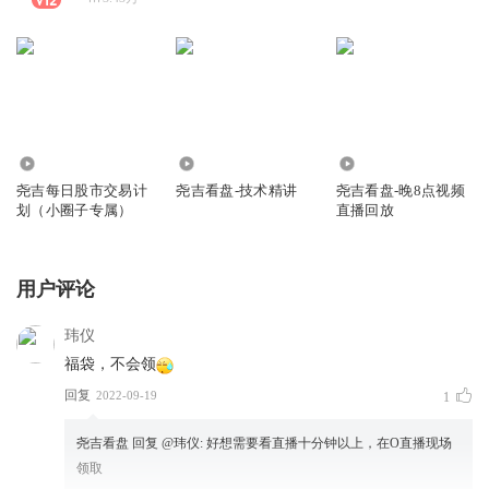
11.46万
1.41万
2.82万
尧吉每日股市交易计
尧吉看盘-技术精讲
尧吉看盘-晚8点视频
划（小圈子专属）
直播回放
用户评论
玮仪
福袋，不会领
回复
2022-09-19
1
尧吉看盘
回复 @
玮仪
:
好想需要看直播十分钟以上，在O直播现场
领取