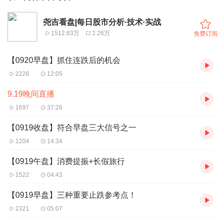
尧吉看盘|每日股市分析·技术·实战
1512.83万
2.26万
免费订阅
【0920早盘】抓住连跌后的机会
2226
12:05
9.19晚间直播
1697
37:28
【0919收盘】符合早盘三大信号之一
1204
14:34
【0919午盘】消费提振+长假旅行
1522
04:43
【0919早盘】三种重要止跌参考点！
2321
05:07