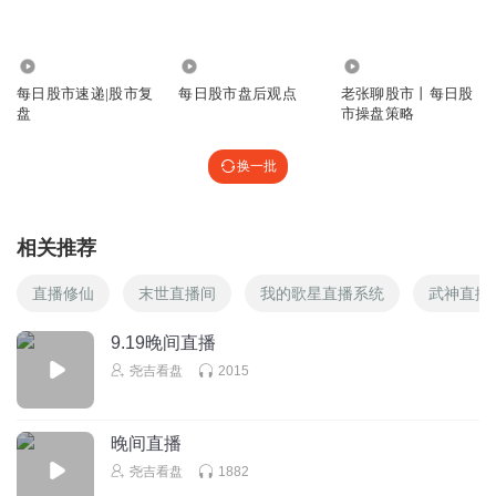
358
3.61万
7241
每日股市速递|股市复
每日股市盘后观点
老张聊股市丨每日股
盘
市操盘策略
换一批
相关推荐
直播修仙
末世直播间
我的歌星直播系统
武神直播
9.19晚间直播
尧吉看盘
2015
晚间直播
尧吉看盘
1882