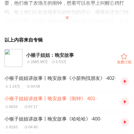
耍，他们偷了农场主的闹钟，想着可以在早上叫醒公鸡打
鸣。晚上他们仨在农场里玩的特别的开心，睡着前还专门给
公鸡订了时。结果公鸡睡着的时候踩住了闹钟的开关，还是
小猪和老鼠叫醒了他，让他没有错过早晨的叫早……
以上内容来自专辑
这个故事是德国绘本大师赫姆·海恩的经典作品，讲述老木
小猴子姐姐：晚安故事
村里的动物们之间发生的趣事，故事好玩有趣，幽默诙谐，
2885.98万
5.53万
免费订阅
其中三个主人公小猪瓦尔德、小老鼠乔尼和大公鸡弗朗茨是
德国家喻户晓的童话形象。同时这也是一个讲述“友谊万
小猴子姐姐讲故事丨晚安故事《小脏狗找朋友》·402·
岁”的故事，小猪、老鼠和公鸡就像是我们自己和身边的朋
1.14万
04:58
友，一起做傻事，一起“有福同享有难同当”。“友谊”这样的
小猴子姐姐讲故事丨晚安故事《闹钟》·401·
话题一直都是绘本中的热门选题，让孩子通过故事懂得友谊
8010
07:17
的美好和珍贵，懂得要珍惜和朋友之间的情谊。不需要说
小猴子姐姐讲故事丨晚安故事《哈哈哈》·400·
教，只需要安静的听着故事，故事中的主人在某种意义上其
8183
04:40
实就是孩子自己，故事中的剧情，也可能是孩子身上会发生