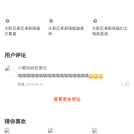
287
275
375
火影忍者忍者剧场版
火影忍者剧场版鼬真
火影忍者剧场版幻之
力量篇
传
地底遗迹
用户评论
小樱桃树胶囊也
哦哦哦哦哦哦哦哦哦哦哦哦哦哦哦哦哦
回复
2024-09-20
3
查看更多评论
猜你喜欢